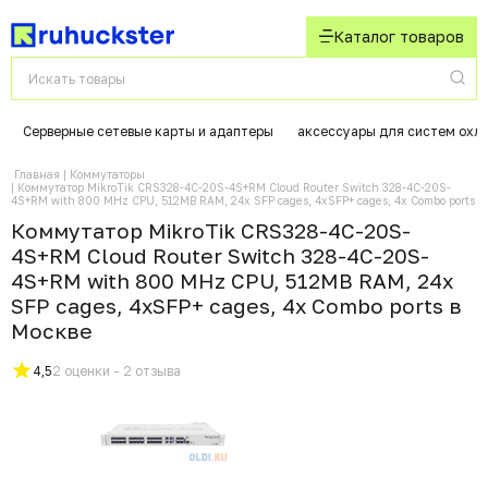
Каталог товаров
Серверные сетевые карты и адаптеры
аксессуары для систем охл
Главная
Коммутаторы
Коммутатор MikroTik CRS328-4C-20S-4S+RM Cloud Router Switch 328-4C-20S-
4S+RM with 800 MHz CPU, 512MB RAM, 24x SFP cages, 4xSFP+ cages, 4x Combo ports
Коммутатор MikroTik CRS328-4C-20S-
4S+RM Cloud Router Switch 328-4C-20S-
4S+RM with 800 MHz CPU, 512MB RAM, 24x
SFP cages, 4xSFP+ cages, 4x Combo ports в
Москвe
4,5
2 оценки - 2 отзыва