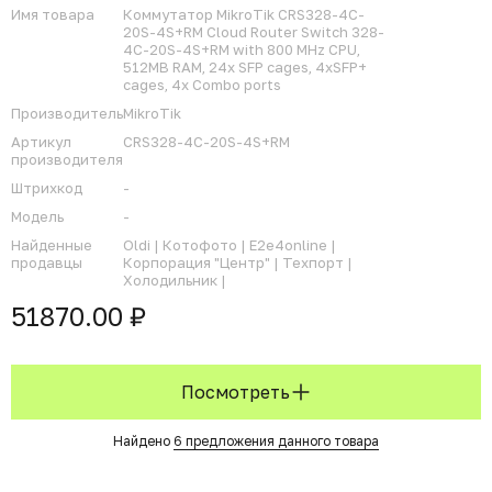
Имя товара
Коммутатор MikroTik CRS328-4C-
20S-4S+RM Cloud Router Switch 328-
4C-20S-4S+RM with 800 MHz CPU,
512MB RAM, 24x SFP cages, 4xSFP+
cages, 4x Combo ports
Производитель
MikroTik
Артикул
CRS328-4C-20S-4S+RM
производителя
Штрихкод
-
Модель
-
Найденные
Oldi |
Котофото |
E2e4online |
продавцы
Корпорация "Центр" |
Техпорт |
Холодильник |
51870.00 ₽
Посмотреть
Найдено
6 предложения данного товара