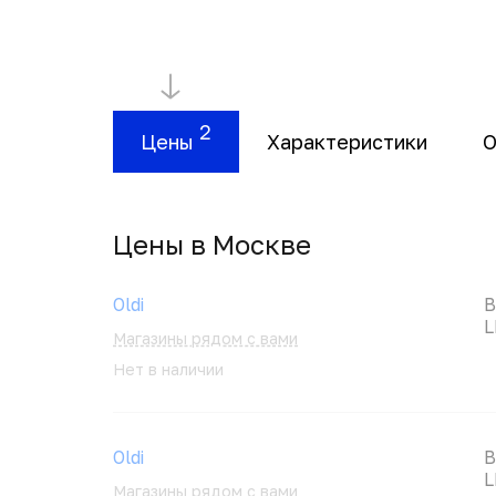
2
Цены
Характеристики
О
Цены в Москвe
Oldi
В
L
Магазины рядом с вами
Нет в наличии
Oldi
В
L
Магазины рядом с вами