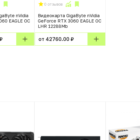
0 отзывов
aByte nVidia
Видеокарта GigaByte nVidia
060 EAGLE OC
GeForce RTX 3060 EAGLE OC
LHR 12288Mb
₽
от 42760.00 ₽