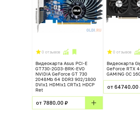
0 отзывов
0 отзывов
abyte PCI-E
Видеокарта Asus PCI-E
Видеокарта Gig
AGLE-12GD
GT730-2GD3-BRK-EVO
GeForce RTX 4
orce RTX
NVIDIA GeForce GT 730
GAMING OC 16
b 192
2048Mb 64 DDR3 902/1800
1000 HDMIx1
DVIx1 HDMIx1 CRTx1 HDCP
от 64740.00
Ret
₽
от 7880.00 ₽