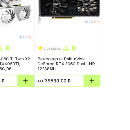
0 отзывов
0 отзывов
060 Ti Twin X2
Видеокарта Palit nVidia
Видеокарта
TX4060Ti,
GeForce RTX 3060 Dual LHR
RTX A2000 
16G,D6
12288Mb
12GB-PB 12
 ₽
от 39830.00 ₽
от 70920.0