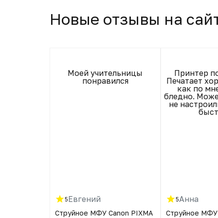
Новые отзывы на сай
ринтер 👍
Моей учительницы
Принтер п
понравился
Печатает хо
как по мн
бледно. Може
не настроил
быст
Евгений
Анна
5
5
6507W
Струйное МФУ Canon PIXMA
Струйное МФУ