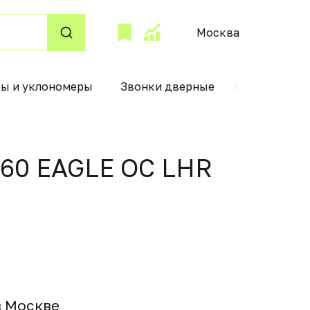
Москва
ры и уклономеры
Звонки дверные
Лобзик
060 EAGLE OC LHR
в Москвe