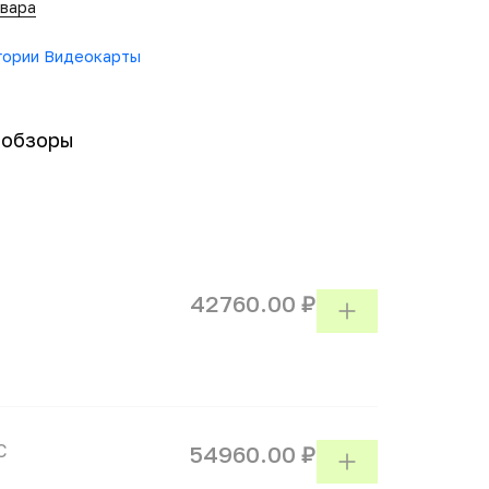
овара
егории Видеокарты
-обзоры
42760.00 ₽
C
54960.00 ₽