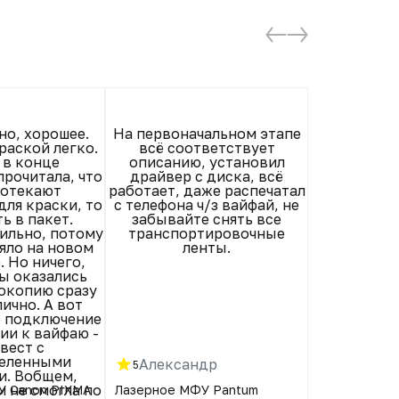
но, хорошее.
На первоначальном этапе
Очень 
раской легко.
всё соответствует
Установила
 в конце
описанию, установил
Все работа
рочитала, что
драйвер с диска, всё
телефона
ротекают
работает, даже распечатал
сканирова
ля краски, то
с телефона ч/з вайфай, не
драйвер с
ь в пакет.
забывайте снять все
сайта и нач
ильно, потому
транспортировочные
Очень 
яло на новом
ленты.
 Но ничего,
ы оказались
окопию сразу
ично. А вот
 подключение
ии к вайфаю -
вест с
еленными
Александр
Мария
5
5
и. Вобщем,
и не смогла по
У Canon PIXMA
Лазерное МФУ Pantum
Лазерное М