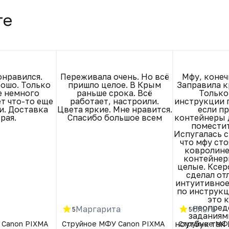
те
онравился.
Переживала очень. Но всё
Мфу, конеч
рошо. Только
пришло целое. В Крым
Заправила к
е немного
раньше срока. Всё
Только
т что-то еще
работает, настроили.
инструкции п
и. Доставка
Цвета яркие. Мне нравится.
если п
рая.
Спасибо большое всем
контейнеры д
поместит
Испугалась с
что мфу сто
ковролине.
контейнер
целые. Ксер
сделал отл
интуитивное
по инструкц
это к
неопред
Маргарита
Ольга
5
5
заданиям
ноутбук так 
 Canon PIXMA
Струйное МФУ Canon PIXMA
Струйное МФ