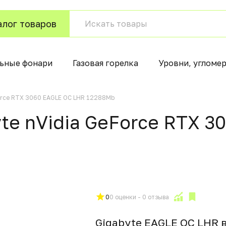
алог товаров
ьные фонари
Газовая горелка
Уровни, угломе
orce RTX 3060 EAGLE OC LHR 12288Mb
te nVidia GeForce RTX 3
0
0 оценки - 0 отзыва
Gigabyte EAGLE OC LHR 