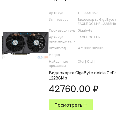
Артикул
1000001857
Имя товара
Видеокарта GigaByte n
EAGLE OC LHR 12288Mb
Производитель
Gigabyte
Артикул
EAGLE OC LHR
производителя
Штрихкод
4719331309305
Модель
-
Найденные
Oldi |
Oldi |
продавцы
Видеокарта GigaByte nVidia Ge
12288Mb
42760.00 ₽
Посмотреть