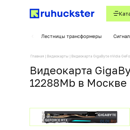
Кат
керосиновые
Лестницы трансформеры
Сигнал
Главная
Видеокарты
Видеокарта GigaByte nVidia GeF
Видеокарта GigaBy
12288Mb в Москвe