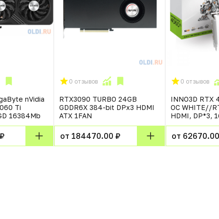
0 отзывов
0 отзывов
aByte nVidia
RTX3090 TURBO 24GB
INNO3D RTX 4
060 Ti
GDDR6X 384-bit DPx3 HDMI
OC WHITE//R
GD 16384Mb
ATX 1FAN
HDMI, DP*3, 
 ₽
от 184470.00 ₽
от 62670.00