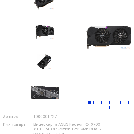
Артикул
1000001727
Имя товара
Видеокарта ASUS Radeon RX 6700
XT DUAL OC Edition 12288Mb DUAL-
RX6700XT-O12G