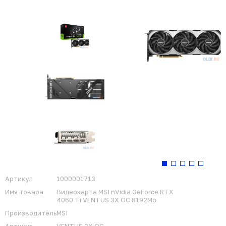
Артикул
1000001713
Имя товара
Видеокарта MSI nVidia GeForce RTX
4060 Ti VENTUS 3X OC 8192Mb
Производитель
MSI