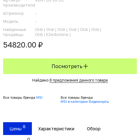
Артикул
VENTUS 3X OC
производителя
Штрихкод
-
Модель
-
Найденные
Oldi |
Oldi |
Oldi |
Oldi |
Oldi |
Oldi |
продавцы
Oldi |
E2e4online |
54820.00 ₽
Посмотреть
Найдено
8 предложения данного товара
Все товары бренда
MSI
Все товары бренда
MSI в категории Видеокарты
8
Цены
Характеристики
Обзор
0