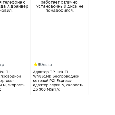
 телефона с
работает отлично.
интерн
да 7,драйвер
Установочный диск не
новил.
понадобился.
др
Ольга
Ольга
5
5
ink TL-
Адаптер TP-Link TL-
Адаптер TP-
проводной
WN881ND Беспроводной
WN881ND Бе
Express-
сетевой PCI Express-
сетевой PCI
и N, скорость
адаптер серии N, скорость
адаптер сер
с
до 300 Мбит/с
до 300 Мбит