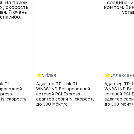
я. На прием
соединения
о , скорость
компом. Вин
ая. Я очень
уста
 спасибо.
Илья
Алексан
5
5
nk TL-
Адаптер TP-Link TL-
Адаптер TP-L
проводной
WN881ND Беспроводной
WN881ND Бес
xpress-
сетевой PCI Express-
сетевой PCI 
 N, скорость
адаптер серии N, скорость
адаптер сери
до 300 Мбит/с
до 300 Мбит/