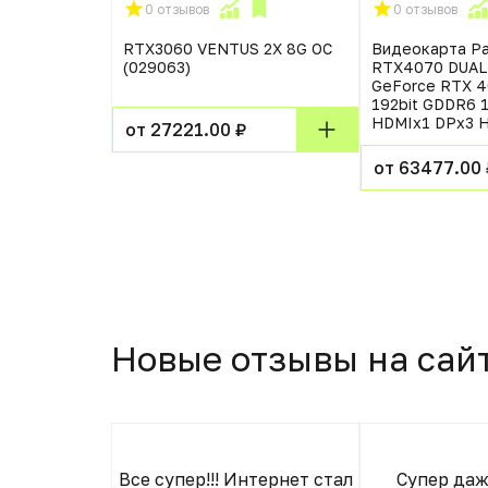
0 отзывов
0 отзывов
Byte nVidia
RTX3060 VENTUS 2X 8G OC
Видеокарта Pal
090 GAMING
(029063)
RTX4070 DUAL
b
GeForce RTX 4
192bit GDDR6 
HDMIx1 DPx3 
от 27221.00 ₽
 ₽
от 63477.00 
Новые отзывы на сай
о без каких-
Все супер!!! Интернет стал
Супер даж