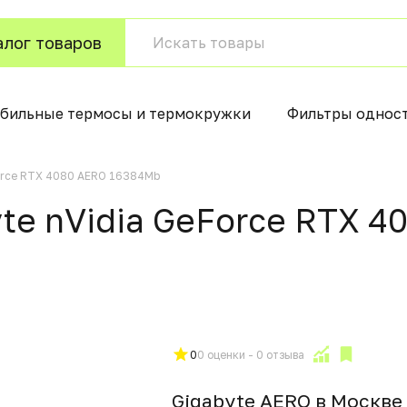
алог товаров
бильные термосы и термокружки
Фильтры однос
Force RTX 4080 AERO 16384Mb
te nVidia GeForce RTX 
0
0 оценки - 0 отзыва
Gigabyte AERO в Москвe