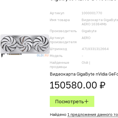
Артикул
1000001770
Имя товара
Видеокарта GigaByte
AERO 16384Mb
Производитель
Gigabyte
Артикул
AERO
производителя
Штрихкод
4719331312664
Модель
-
Найденные
Oldi |
продавцы
Видеокарта GigaByte nVidia Ge
150580.00 ₽
Посмотреть
Найдено
1 предложения данного т