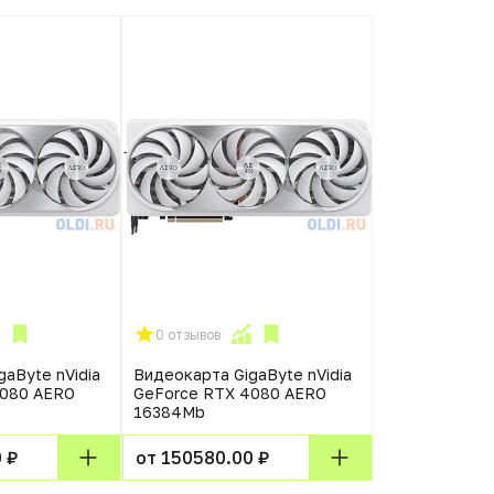
0 отзывов
aByte nVidia
Видеокарта GigaByte nVidia
4080 AERO
GeForce RTX 4080 AERO
16384Mb
 ₽
от 150580.00 ₽