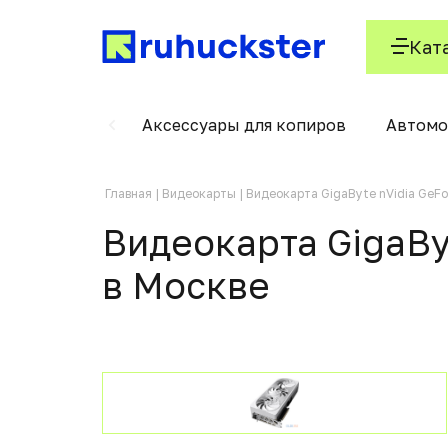
Кат
енной резки
Аксессуары для копиров
Автомо
Главная
Видеокарты
Видеокарта GigaByte nVidia Ge
Видеокарта GigaBy
в Москвe