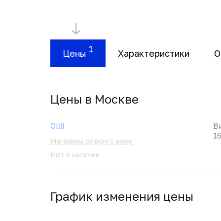
1
Цены
Характеристики
О
Цены в Москвe
Oldi
В
1
Магазины рядом с вами
Нет в наличии
График изменения цены