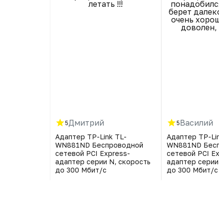
нительных
летать !!!
понадобилс
 10ка сама
берет далек
драйвер.
очень хорош
доволен,
Дмитрий
Василий
5
5
k TL-
Адаптер TP-Link TL-
Адаптер TP-Li
роводной
WN881ND Беспроводной
WN881ND Бес
ress-
сетевой PCI Express-
сетевой PCI E
N, скорость
адаптер серии N, скорость
адаптер серии
до 300 Мбит/с
до 300 Мбит/с