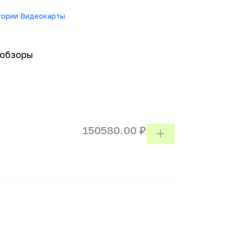
егории Видеокарты
-обзоры
150580.00 ₽