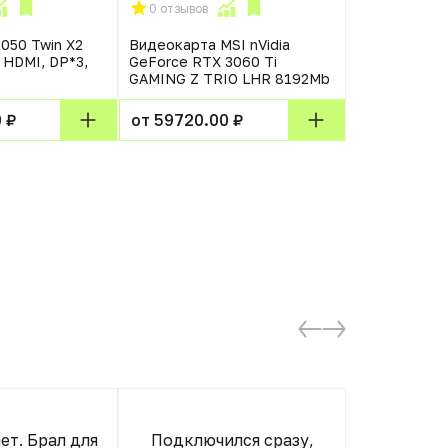
0 отзывов
0 отзывов
050 Twin X2
Видеокарта MSI nVidia
RTX3050 VE
 HDMI, DP*3,
GeForce RTX 3060 Ti
OC GDDR6 12
GAMING Z TRIO LHR 8192Mb
DL-DVI-D 2F
 ₽
от 59720.00 ₽
от 24570.0
ет. Брал для
Подключился сразу,
Всё отлич