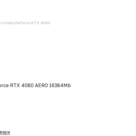
 nVidia GeForce RTX 4080
Force RTX 4080 AERO 16384Mb
овара