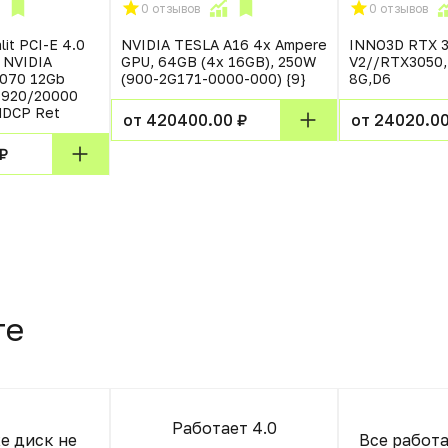
0 отзывов
0 отзывов
it PCI-E 4.0
NVIDIA TESLA A16 4x Ampere
INNO3D RTX 3
 NVIDIA
GPU, 64GB (4x 16GB), 250W
V2//RTX3050,
070 12Gb
(900-2G171-0000-000) {9}
8G,D6
1920/20000
HDCP Ret
от 420400.00 ₽
от 24020.00
₽
те
Работает 4.0
е диск не
Все работа