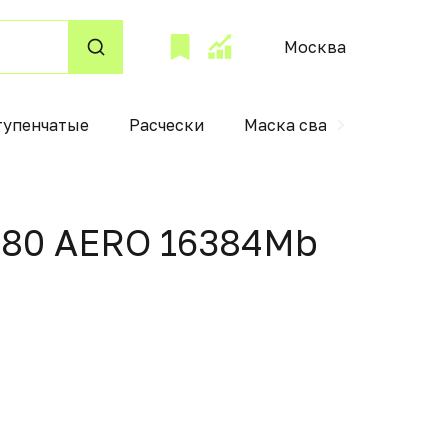
Москва
тупенчатые
Расчески
Маска сварщика
Па
4080 AERO 16384Mb