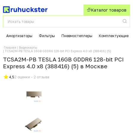
Каталог товаров
Амортизаторы
Фильтры
Пневмостеплеры
Комплектующие
Главная
Видеокарты
TCSA2M-PB TESLA 16GB GDDR6 128-bit PCI Express 4.0 x8 (388416) {5}
TCSA2M-PB TESLA 16GB GDDR6 128-bit PCI
Express 4.0 x8 (388416) {5} в Москвe
4,5
2 оценки - 2 отзыва