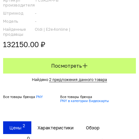
Артикул
TCSA2M-PB
производителя
Штрихкод
-
Модель
-
Найденные
Oldi |
E2e4online |
продавцы
132150.00 ₽
Посмотреть
Найдено
2 предложения данного товара
Все товары бренда
PNY
Все товары бренда
PNY в категории Видеокарты
2
Цены
Характеристики
Обзор
0