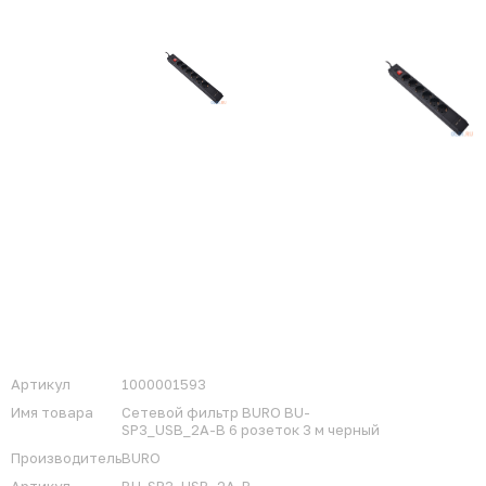
Артикул
1000001593
Имя товара
Сетевой фильтр BURO BU-
SP3_USB_2A-B 6 розеток 3 м черный
Производитель
BURO