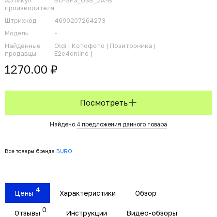
Артикул
BU-SP3_USB_2A-B
производителя
Штрихкод
4690207264273
Модель
-
Найденные
Oldi |
Котофото |
Позитроника |
продавцы
E2e4online |
1270.00 ₽
Посмотреть
Найдено
4 предложения данного товара
Все товары бренда
BURO
4
Цены
Характеристики
Обзор
0
Отзывы
Инструкции
Видео-обзоры