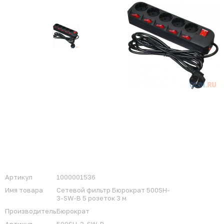
Артикул
1000001536
Имя товара
Сетевой фильтр Бюрократ 500SH-
3-SW-B 5 розеток 3 м
Производитель
Бюрократ