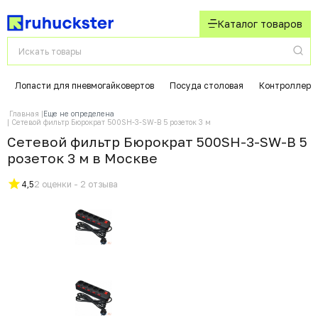
Каталог товаров
Лопасти для пневмогайковертов
Посуда столовая
Контроллеры
Главная
Еще не определена
Сетевой фильтр Бюрократ 500SH-3-SW-B 5 розеток 3 м
Сетевой фильтр Бюрократ 500SH-3-SW-B 5
розеток 3 м в Москвe
4,5
2 оценки - 2 отзыва