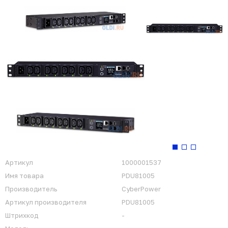
Артикул
1000001537
Имя товара
PDU81005
Производитель
CyberPower
Артикул производителя
PDU81005
Штрихкод
-