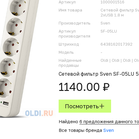
Артикул
1000001516
Имя товара
Сетевой фильтр Sv
2xUSB 1.8 м
Производитель
Sven
Артикул
SF-05LU
производителя
Штрихкод
6438162017392
Модель
-
Найденные
Oldi |
Oldi |
Oldi |
Ol
продавцы
Сетевой фильтр Sven SF-05LU 5
1140.00 ₽
Посмотреть
Найдено
6 предложения данного т
Все товары бренда
Sven