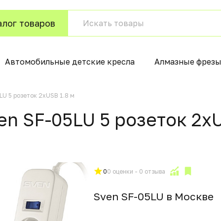
алог товаров
Автомобильные детские кресла
Алмазные фрезы
LU 5 розеток 2xUSB 1.8 м
en SF-05LU 5 розеток 2xU
0
0 оценки - 0 отзыва
Sven SF-05LU в Москвe