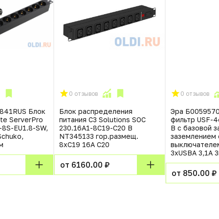
0 отзывов
0 отзывов
0841RUS Блок
Блок распределения
Эра Б0059570
te ServerPro
питания C3 Solutions SOC
фильтр USF-4
-8S-EU1.8-SW,
230.16A1-8С19-С20 B
B с базовой 
Schuko,
NT345133 гор.размещ.
заземлением 
м
8xC19 16A C20
выключателем
3xUSBA 3,1A 
от 6160.00 ₽
от 850.00 ₽