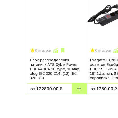
0 отзывов
0 отзывов
 Гарнизон
Блок распределения
Exegate EX28
розеток
питания/ ATS CyberPower
розеток ExeGa
PDU44004 1U type, 10Amp,
PDU-19H802 Al
plug IEC 320 C14, (12) IEC
19",1U,алюм, 8
320 C13
евровилка, 1.8
от 122800.00 ₽
от 1250.00 ₽