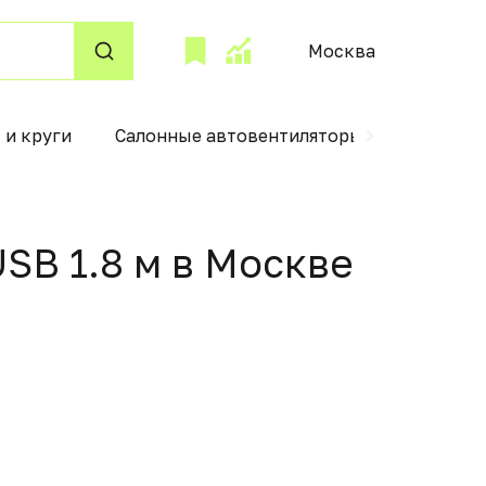
Москва
 и круги
Салонные автовентиляторы
Аксессу
SB 1.8 м в Москвe