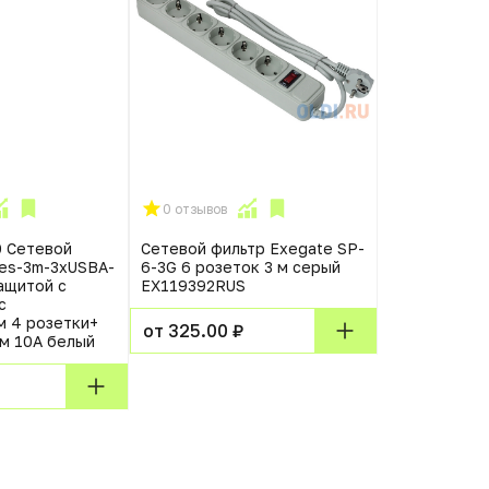
0 отзывов
0 отзывов
 Сетевой
Сетевой фильтр Exegate SP-
Удлинитель 
es-3m-3xUSBA-
6-3G 6 розеток 3 м серый
30м на катуш
защитой с
EX119392RUS
с
 4 розетки+
от 3690.00
от 325.00 ₽
3м 10А белый