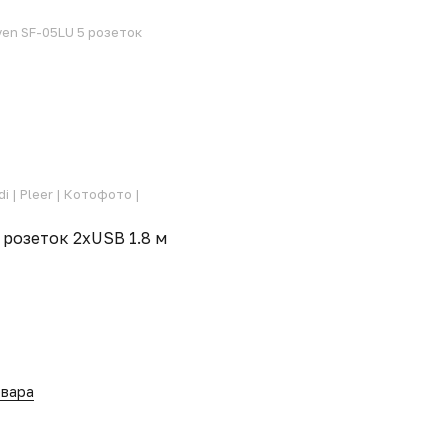
en SF-05LU 5 розеток
di |
Pleer |
Котофото |
 розеток 2xUSB 1.8 м
овара