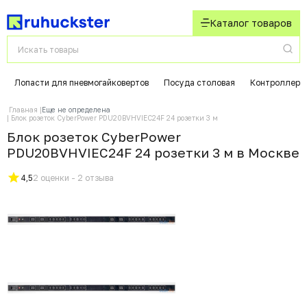
Каталог товаров
Лопасти для пневмогайковертов
Посуда столовая
Контроллеры
Главная
Еще не определена
Блок розеток CyberPower PDU20BVHVIEC24F 24 розетки 3 м
Блок розеток CyberPower
PDU20BVHVIEC24F 24 розетки 3 м в Москвe
4,5
2 оценки - 2 отзыва