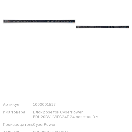
Артикул
1000001517
Имя товара
Блок розеток CyberPower
PDU20BVHVIEC24F 24 розетки 3 м
Производитель
CyberPower