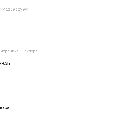
DTM 1209 12V9Ah
зитроника |
Техпорт |
V9Ah
овара