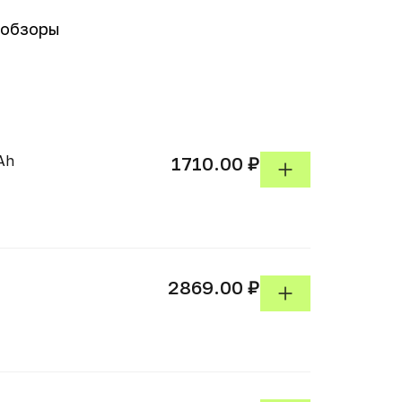
-обзоры
Ah
1710.00 ₽
2869.00 ₽