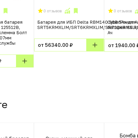
0 отзывов
0 отзывов
я батарея
Батарея для ИБП Delta RBM140 96В 5Ач для
CyberPower А
 125512В,
SRT5KRMXLIM/SRT6KRMXLIM/SRT10KRMXLI/
батарея SS RС
 клемма Болт
Ач
207мм
 службы
от 56340.00 ₽
от 1940.00 
₽
те
Бомба 