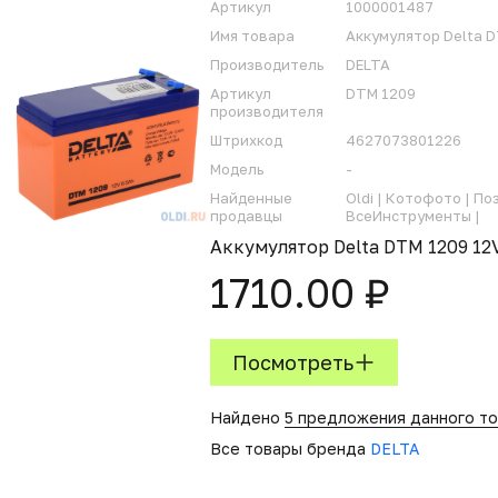
Артикул
1000001487
Имя товара
Аккумулятор Delta 
Производитель
DELTA
Артикул
DTM 1209
производителя
Штрихкод
4627073801226
Модель
-
Найденные
Oldi |
Котофото |
По
продавцы
ВсеИнструменты |
Аккумулятор Delta DTM 1209 12
1710.00 ₽
Посмотреть
Найдено
5 предложения данного т
Все товары бренда
DELTA