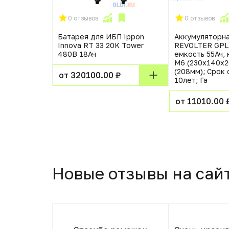
0 отзывов
0 отзывов
 батарея
Батарея для ИБП Ippon
Аккумуляторна
0 X
Innova RT 33 20K Tower
REVOLTER GPL
мма Болт М8
480В 18Ач
емкость 55Ач,
 (287мм);
М6 (230х140х
бы 12лет;
(208мм); Срок
от 320100.00 ₽
10лет; Га
₽
от 11010.00 
Новые отзывы на сай