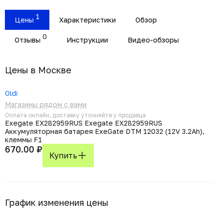
1
Цены
Характеристики
Обзор
0
Отзывы
Инструкции
Видео-обзоры
Цены в Москвe
Oldi
Магазины рядом с вами
Оплата онлайн, доставку уточняйте у продавца
Exegate EX282959RUS Exegate EX282959RUS
Аккумуляторная батарея ExeGate DTM 12032 (12V 3.2Ah),
клеммы F1
670.00 ₽
Купить
График изменения цены