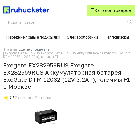
Каталог товаров
Передние правые подкрылки
Электролобзики
Тепловизоры
Главная
Еще не определена
Exegate EX282959RUS Exegate EX282959RUS Аккумуляторная батарея ExeGate
DTM 12032 (12V 3.2Ah), клеммы F1
Exegate EX282959RUS Exegate
EX282959RUS Аккумуляторная батарея
ExeGate DTM 12032 (12V 3.2Ah), клеммы F1
в Москвe
4,5
2 оценки - 2 отзыва