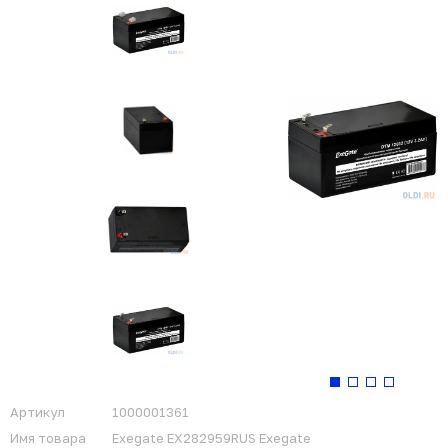
Артикул
1000001361
Имя товара
Exegate EX282959RUS Exegate