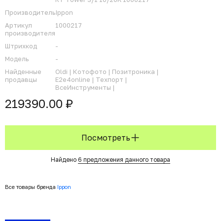
Производитель
Ippon
Артикул
1000217
производителя
Штрихкод
-
Модель
-
Найденные
Oldi |
Котофото |
Позитроника |
продавцы
E2e4online |
Техпорт |
ВсеИнструменты |
219390.00 ₽
Посмотреть
Найдено
6 предложения данного товара
Все товары бренда
Ippon