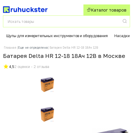
Каталог товаров
Щупы для измерительных инструментов и оборудования
Насадки д
Главная
Еще не определена
Батарея Delta HR 12-18 18Ач 12B
Батарея Delta HR 12-18 18Ач 12B в Москвe
4,5
2 оценки - 2 отзыва