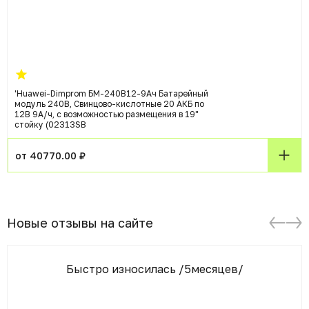
'Huawei-Dimprom БМ-240В12-9Ач Батарейный
модуль 240В, Свинцово-кислотные 20 АКБ по
12В 9А/ч, с возможностью размещения в 19"
стойку (02313SB
от 40770.00 ₽
Новые отзывы на сайте
Быстро износилась /5месяцев/