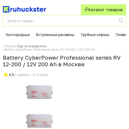
Каталог товаров
Кислородные
Встроенные раковины
Трубные сифоны
Пневмо
Главная
Еще не определена
Battery CyberPower Professional series RV 12-200 / 12V 200 Ah
Battery CyberPower Professional series RV
12-200 / 12V 200 Ah в Москвe
4,5
2 оценки - 2 отзыва