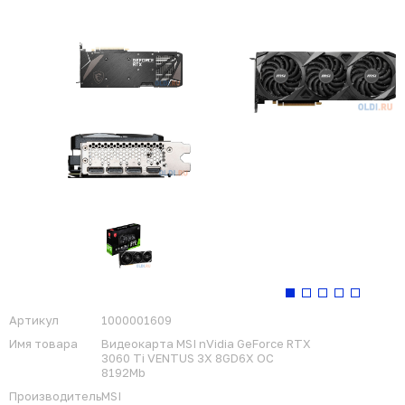
Артикул
1000001609
Имя товара
Видеокарта MSI nVidia GeForce RTX
3060 Ti VENTUS 3X 8GD6X OC
8192Mb
Производитель
MSI