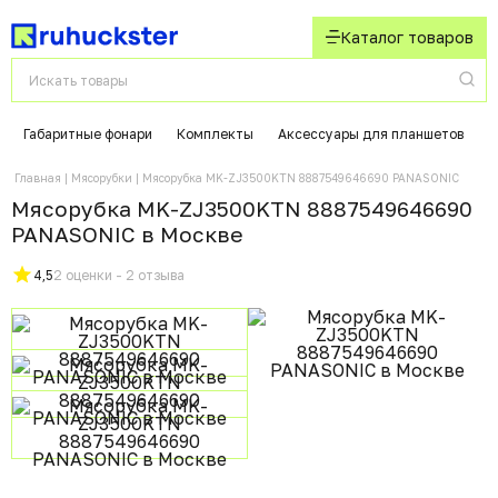
Каталог товаров
Габаритные фонари
Комплекты
Аксессуары для планшетов
К
Главная
Мясорубки
Мясорубка MK-ZJ3500KTN 8887549646690 PANASONIC
Мясорубка MK-ZJ3500KTN 8887549646690
PANASONIC в Москвe
4,5
2 оценки - 2 отзыва