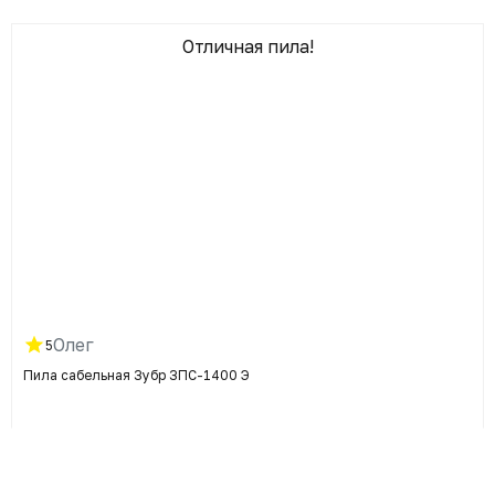
Отличная пила!
Олег
5
Пила сабельная Зубр ЗПС-1400 Э