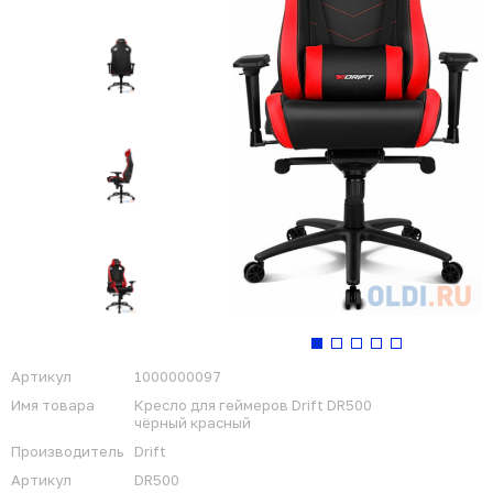
Артикул
1000000097
Имя товара
Кресло для геймеров Drift DR500
чёрный красный
Производитель
Drift
Артикул
DR500