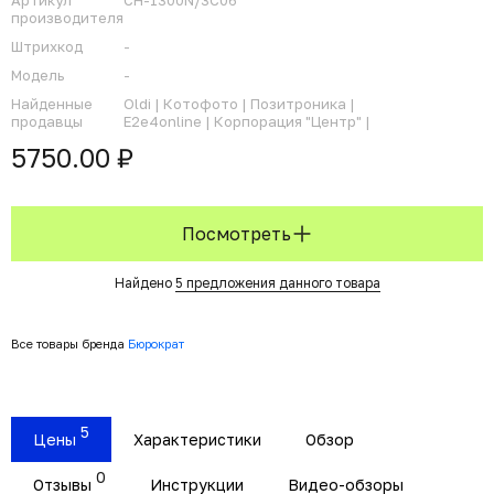
Артикул
CH-1300N/3C06
производителя
Штрихкод
-
Модель
-
Найденные
Oldi |
Котофото |
Позитроника |
продавцы
E2e4online |
Корпорация "Центр" |
5750.00 ₽
Посмотреть
Найдено
5 предложения данного товара
Все товары бренда
Бюрократ
5
Цены
Характеристики
Обзор
0
Отзывы
Инструкции
Видео-обзоры