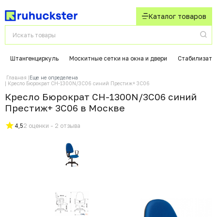
Каталог товаров
Штангенциркуль
Москитные сетки на окна и двери
Стабилизато
Главная
Еще не определена
Кресло Бюрократ CH-1300N/3C06 синий Престиж+ 3C06
Кресло Бюрократ CH-1300N/3C06 синий
Престиж+ 3C06 в Москвe
4,5
2 оценки - 2 отзыва