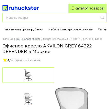
Каталог товаров
Аккумуляторные рубанки
Наборы слесарно-монтажные
Рычаги
Главная
Еще не определена
Офисное кресло AKVILON GREY 64322 DEFENDER
Офисное кресло AKVILON GREY 64322
DEFENDER в Москвe
4,5
2 оценки - 2 отзыва