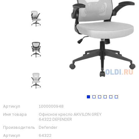
Артикул
1000000948
Имя товара
Офисное кресло AKVILON GREY
64322 DEFENDER
Производитель
Defender
Артикул
64322