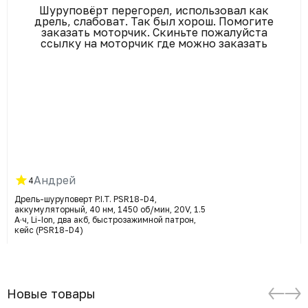
Шуруповёрт перегорел, использовал как
дрель, слабоват. Так был хорош. Помогите
заказать моторчик. Скиньте пожалуйста
ссылку на моторчик где можно заказать
Андрей
4
Дрель-шуруповерт P.I.T. PSR18-D4,
аккумуляторный, 40 нм, 1450 об/мин, 20V, 1.5
А·ч, Li-Ion, два акб, быстрозажимной патрон,
кейс (PSR18-D4)
Новые товары