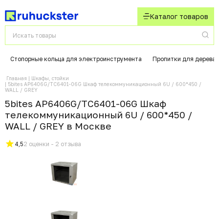
Каталог товаров
Стопорные кольца для электроинструмента
Пропитки для дерева
Главная
Шкафы, стойки
5bites AP6406G/TC6401-06G Шкаф телекоммуникационный 6U / 600*450 /
WALL / GREY
5bites AP6406G/TC6401-06G Шкаф
телекоммуникационный 6U / 600*450 /
WALL / GREY в Москвe
4,5
2 оценки - 2 отзыва