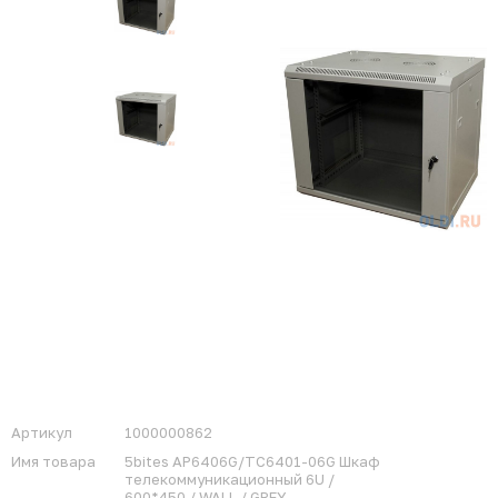
Артикул
1000000862
Имя товара
5bites AP6406G/TC6401-06G Шкаф
телекоммуникационный 6U /
600*450 / WALL / GREY