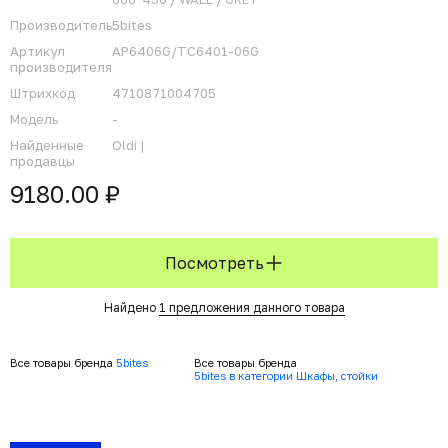
Производитель
5bites
Артикул
AP6406G/TC6401-06G
производителя
Штрихкод
4710871004705
Модель
-
Найденные
Oldi |
продавцы
9180.00 ₽
Посмотреть
Найдено
1 предложения данного товара
Все товары бренда
5bites
Все товары бренда
5bites в категории Шкафы, стойки