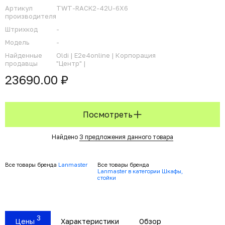
Артикул
TWT-RACK2-42U-6X6
производителя
Штрихкод
-
Модель
-
Найденные
Oldi |
E2e4online |
Корпорация
продавцы
"Центр" |
23690.00 ₽
Посмотреть
Найдено
3 предложения данного товара
Все товары бренда
Lanmaster
Все товары бренда
Lanmaster в категории Шкафы,
стойки
3
Цены
Характеристики
Обзор