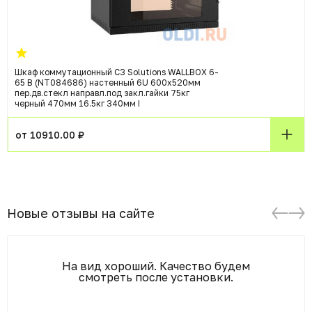
Шкаф коммутационный C3 Solutions WALLBOX 6-
65 B (NT084686) настенный 6U 600x520мм
пер.дв.стекл направл.под закл.гайки 75кг
черный 470мм 16.5кг 340мм I
от 10910.00 ₽
Новые отзывы на сайте
На вид хороший. Качество будем
смотреть после установки.