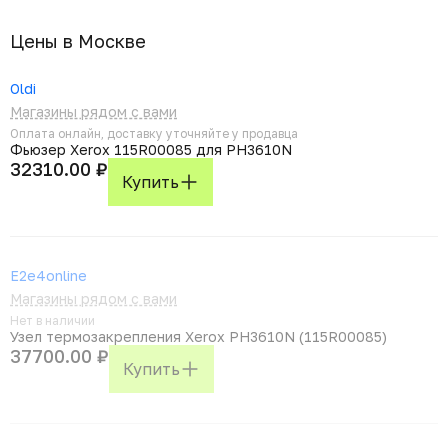
Цены в Москвe
Oldi
Магазины рядом с вами
Оплата онлайн, доставку уточняйте у продавца
Фьюзер Xerox 115R00085 для PH3610N
32310.00 ₽
Купить
E2e4online
Магазины рядом с вами
Нет в наличии
Узел термозакрепления Xerox PH3610N (115R00085)
37700.00 ₽
Купить