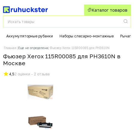
Каталог товаров
Аккумуляторные рубанки
Наборы слесарно-монтажные
Рычаги
Главная
Еще не определена
Фьюзер Xerox 115R00085 для PH3610N
Фьюзер Xerox 115R00085 для PH3610N в
Москвe
4,5
2 оценки - 2 отзыва