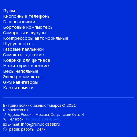
Пуфы
Кнопочные телефоны
Газонокосилки
Бортовые компьютеры
Саморезы и шурупы
Компрессоры автомобильные
Шуруповерты
Газовые паяльники
Самокаты детские
Коврики для фитнеса
Ножи туристические
Весы напольные
Электросамокаты
GPS навигаторы
Карты памяти
Витрина всяких разных товаров © 2021
Ruhuckster.ru
📍 Адрес:
Россия
,
Москва
,
Ходынский бул., 4
📞 Телефон:
+7 (995) 104-86-95
info@ruhuckster.ru
📧 E-mail:
🕘 График работы:
24/7