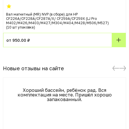
Вал магнитный (MR) NVP (в сборе) для HP
CF226A/CF228A/CF287A/X/ CF259A/CF259X (LJ Pro
M402/M426/M403/M427/M304/M404/M428/M506/M527)
(10 шт упаковка)
от 950.00 ₽
Новые отзывы на сайте
Хороший бассейн, ребёнок рад. Вся
комплектация на месте. Пришёл хорошо
запакованный.