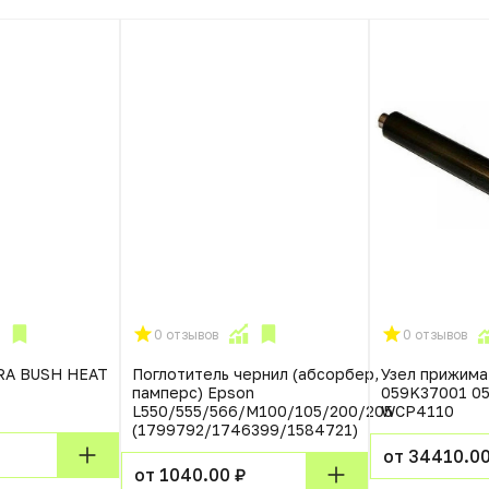
0 отзывов
0 отзывов
RA BUSH HEAT
Поглотитель чернил (абсорбер,
Узел прижима
памперс) Epson
059K37001 0
L550/555/566/M100/105/200/205
WCP4110
(1799792/1746399/1584721)
от 34410.00
от 1040.00 ₽