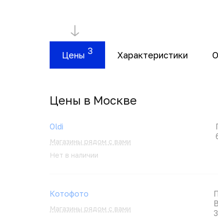
3
Цены
Характеристики
О
Цены в Москвe
Oldi
Магазины рядом с вами
Нет в наличии
Котофото
П
B
Магазины рядом с вами
3