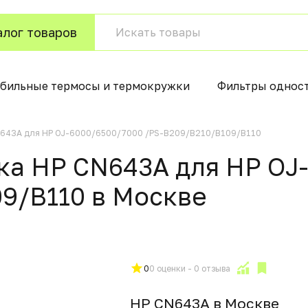
алог товаров
бильные термосы и термокружки
Фильтры однос
N643A для HP OJ-6000/6500/7000 /PS-B209/B210/B109/B110
ка HP CN643A для HP OJ
9/B110 в Москвe
0
0 оценки - 0 отзыва
HP CN643A в Москвe