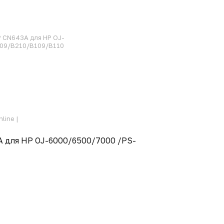
 CN643A для HP OJ-
209/B210/B109/B110
line |
 для HP OJ-6000/6500/7000 /PS-