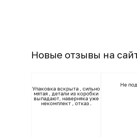
Новые отзывы на сай
Не по
немного
Упаковка вскрыта , сильно
 но это не
мятая , детали из коробки
е детали,
выпадают, наверняка уже
те, кресло
некомплект , отказ .
пу положили)
чёрную, но
идираться))
, спасибо.