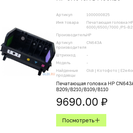
Артикул
1000000825
Имя товара
Печатающая головка HP
6000/6500/7000 /PS-B
Производитель
HP
Артикул
CN643A
производителя
Штрихкод
-
Модель
-
Найденные
Oldi |
Котофото |
E2e4on
продавцы
Печатающая головка HP CN643A
B209/B210/B109/B110
9690.00 ₽
Посмотреть