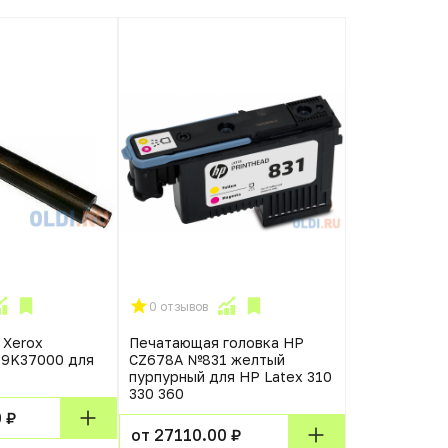
0 отзывов
0 отзывов
 Xerox
Печатающая головка HP
Узел ракеля
59K37000 для
CZ678A №831 желтый
033K94710 
пурпурный для HP Latex 310
330 360
от 36310.0
 ₽
от 27110.00 ₽