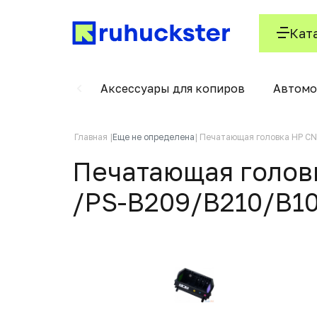
Кат
енной резки
Аксессуары для копиров
Автомо
Главная
Еще не определена
Печатающая головка HP C
Печатающая голов
/PS-B209/B210/B10