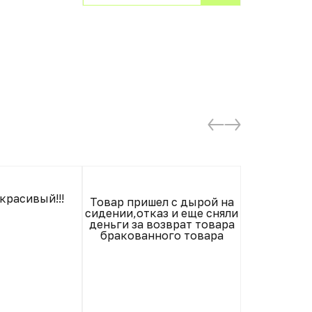
красивый!!!
Товар пришел с дырой на
Хорошее кр
сидении,отказ и еще сняли
ц
деньги за возврат товара
бракованного товара