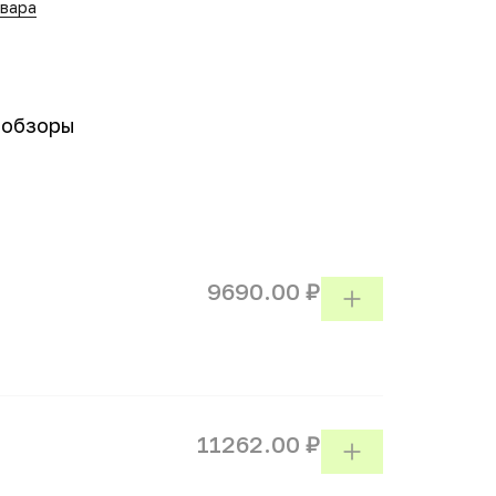
овара
-обзоры
9690.00 ₽
11262.00 ₽