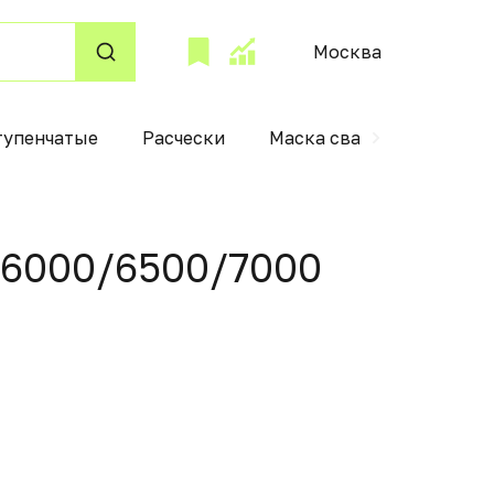
Москва
тупенчатые
Расчески
Маска сварщика
Па
-6000/6500/7000