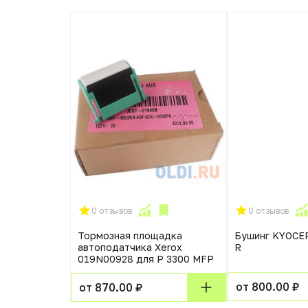
0 отзывов
0 отзывов
TZE241 18мм
Тормозная площадка
Бушинг KYOCE
м
автоподатчика Xerox
R
019N00928 для P 3300 MFP
от 800.00 ₽
от 870.00 ₽