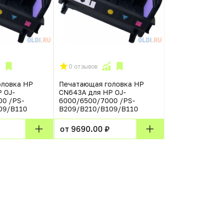
0 отзывов
оловка HP
Печатающая головка HP
 OJ-
CN643A для HP OJ-
00 /PS-
6000/6500/7000 /PS-
09/B110
B209/B210/B109/B110
от 9690.00 ₽