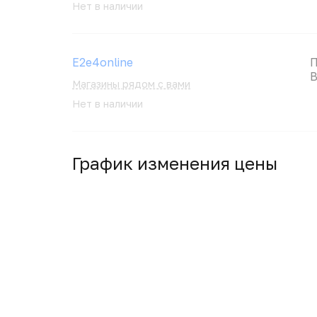
Нет в наличии
E2e4online
П
B
Магазины рядом с вами
Нет в наличии
График изменения цены