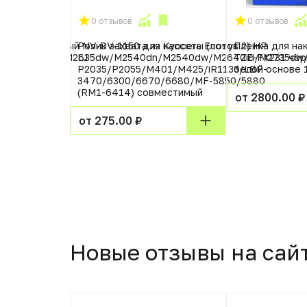
0 отзывов
0 отзывов
VP совместимый NV-DV-1150 для Kyocera Ecosys
Ролик захвата из кассеты (лоток 2) HP
Плёнка для на
dn/M2635dn/M2635dw/M2540dn/M2540dw/M2640id/M2735dw/
LJ
TZE-FX231 чёр
P2035/P2055/M401/M425/iR1133/LBP-
белой основе
3470/6300/6670/6680/MF-5850/5880
(RM1-6414) совместимый
от 2800.00 ₽
от 275.00 ₽
Новые отзывы на сай