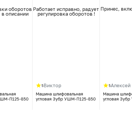
Принес, вклю
вки оборотов
Работает исправно, радует
о в описании
регулировка оборотов !
Виктор
Алексей
5
5
вальная
Машина шлифовальная
Машина шлиф
УШМ-П125-850
угловая Зубр УШМ-П125-850
угловая Зубр