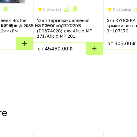
0 отзывов
0 отзывов
клеек Brother
Узел термозакрепления
З/ч KYOCERA
P2235dn/p2235dw/P2040dn/P20
ный шрифт на
RICOH в сборе 220В
крышки авто
 12ммx8м
(D0674028) для Aficio MP
3HL07170
171/Aficio MP 201
от 305.00 ₽
от 45480.00 ₽
те