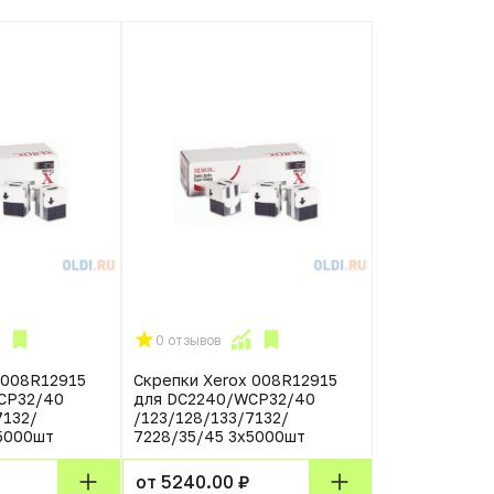
0 отзывов
 008R12915
Скрепки Xerox 008R12915
CP32/40
для DC2240/WCP32/40
7132/
/123/128/133/7132/
5000шт
7228/35/45 3х5000шт
от 5240.00 ₽