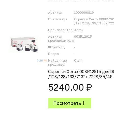
Артикул
1000000819
Имя товара
Скрепки Xerox 008R12
/123/128/133/7132/ 72
Производитель
Xerox
Артикул
008R12915
производителя
Штрихкод
-
Модель
-
Найденные
Oldi |
продавцы
Скрепки Xerox 008R12915 для 
/123/128/133/7132/ 7228/35/45
5240.00 ₽
Посмотреть