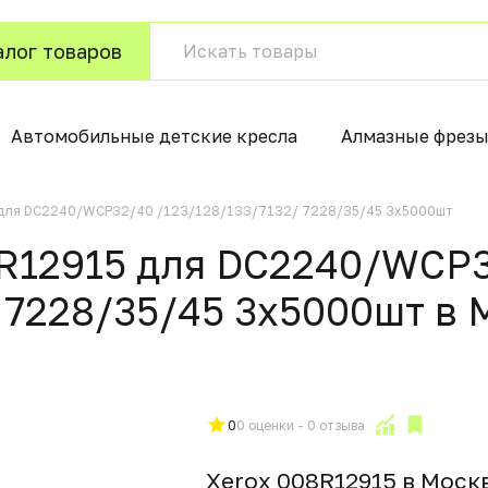
алог товаров
Автомобильные детские кресла
Алмазные фрезы
 для DC2240/WCP32/40 /123/128/133/7132/ 7228/35/45 3х5000шт
8R12915 для DC2240/WCP
/ 7228/35/45 3х5000шт в
0
0 оценки - 0 отзыва
Xerox 008R12915 в Моск