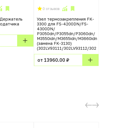
0 отзывов
0 отзывов
 Держатель
Узел термозакрепления FK-
Тормозная 
податчика
3300 для FS-4200DN/FS-
обходного л
4300DN/
P2035/P205
P3050dn/P3055dn/P3060dn/
(RL1-2115)
M3550idn/M3655idn/M3660idn
(замена FK-3130)
от 485.00 
(302LV93111/302LV93112/302
от 13960.00 ₽