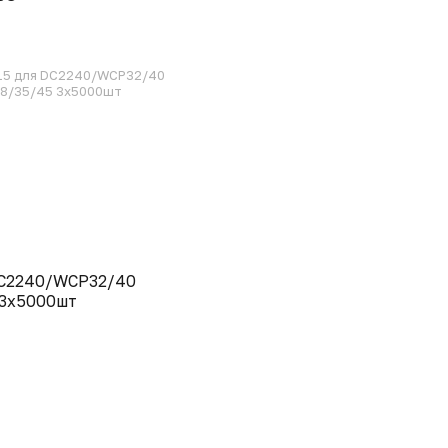
915 для DC2240/WCP32/40
28/35/45 3х5000шт
DC2240/WCP32/40
 3х5000шт