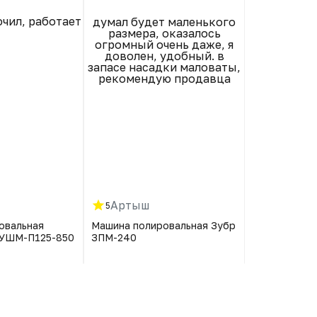
чил, работает
думал будет маленького
3 полировки
размера, оказалось
раб
огромный очень даже, я
доволен, удобный. в
запасе насадки маловаты,
рекомендую продавца
Артыш
Игорь
5
5
овальная
Машина полировальная Зубр
Машина поли
 УШМ-П125-850
ЗПМ-240
ЗПМ-240