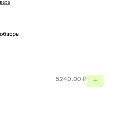
овара
-обзоры
5240.00 ₽