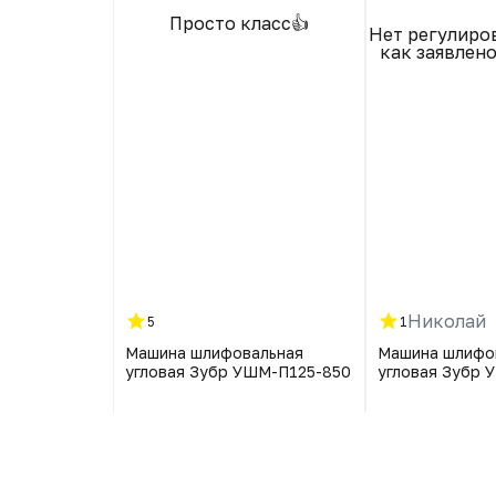
Просто класс👍
авно, радует
Нет регулиро
оборотов !
как заявлен
Николай
5
1
альная
Машина шлифовальная
Машина шлифо
ШМ-П125-
угловая Зубр УШМ-П125-850
угловая Зубр 