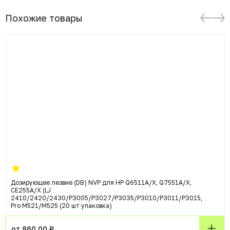
Похожие товары
Дозирующее лезвие (DB) NVP для HP Q6511A/X, Q7551A/X,
CE255A/X (LJ
2410/2420/2430/P3005/P3027/P3035/P3010/P3011/P3015,
Pro M521/M525 (20 шт упаковка)
от 860.00 ₽