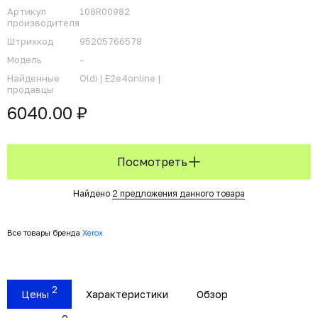
Артикул
108R00982
производителя
Штрихкод
95205766578
Модель
-
Найденные
Oldi |
E2e4online |
продавцы
6040.00 ₽
Посмотреть
Найдено
2 предложения данного товара
Все товары бренда
Xerox
2
Цены
Характеристики
Обзор