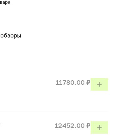
овара
-обзоры
11780.00 ₽
:
12452.00 ₽