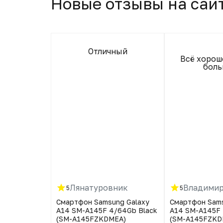
Новые отзывы на сай
Отличный
ы,хорошая
Всё хорош
вка.
боль
Лянатуровник
Владими
5
5
wei FIT 2
Смартфон Samsung Galaxy
Смартфон Sams
A14 SM-A145F 4/64Gb Black
A14 SM-A145F 
(SM-A145FZKDMEA)
(SM-A145FZKD