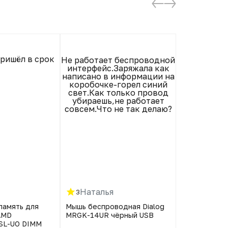
пришёл в срок
Не работает беспроводной
Спасибо! 
интерфейс.Заряжала как
Реко
написано в информации на
коробочке-горел синий
свет.Как только провод
убираешь,не работает
совсем.Что не так делаю?
Наталья
Наталь
3
5
память для
Мышь беспроводная Dialog
Мышь беспро
AMD
MRGK-14UR чёрный USB
MRGK-14UR 
SL-UO DIMM