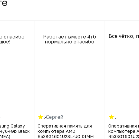
те
Все чётко, 
о спасибо
Работает вместе 4гб
шое!
нормально спасибо
р
Сергей
5
5
ung Galaxy
Оперативная память для
Оперативная 
4/64Gb Black
компьютера AMD
компьютера 
MEA)
R538G1601U2SL-UO DIMM
R538G1601U2