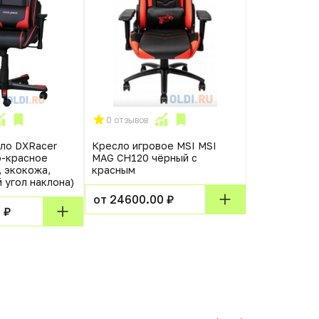
0 отзывов
0 отзывов
ло DXRacer
Кресло игровое MSI MSI
Chairman ga
о-красное
MAG CH120 чёрный с
черн./серый
 экокожа,
красным
 угол наклона)
от 17110.0
от 24600.00 ₽
 ₽