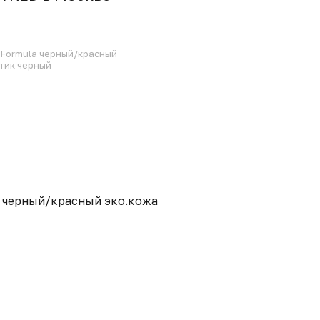
 Formula черный/красный
стик черный
a черный/красный эко.кожа