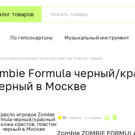
алог товаров
По гипсокартону
Музыкальный инструмент
mula черный/красный эко.кожа крестов. пластик черный
mbie Formula черный/кр
черный в Москвe
0
0 оценки - 0 отзыва
Zombie ZOMBIE FORMULA