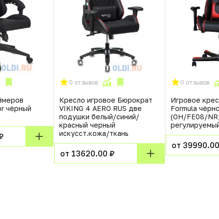
0 отзывов
0 отзывов
ймеров
Кресло игровое Бюрократ
Игровое крес
or чёрный
VIKING 4 AERO RUS две
Formula чёрн
подушки белый/синий/
(OH/FE08/NR,
красный черный
регулируемый
искусст.кожа/ткань
₽
от 39990.00
от 13620.00 ₽