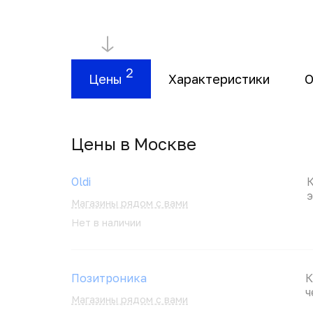
2
Цены
Характеристики
О
Цены в Москвe
Oldi
К
э
Магазины рядом с вами
Нет в наличии
Позитроника
К
ч
Магазины рядом с вами