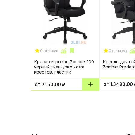
0 отзывов
0 отзывов
меров Oklick
Кресло игровое Zombie 200
Кресло для ге
черный ткань/эко.кожа
Zombie Predat
крестов. пластик
от 13490.00 
от 7150.00 ₽