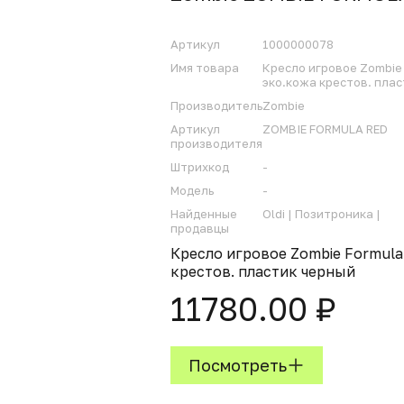
Артикул
1000000078
Имя товара
Кресло игровое Zombie
эко.кожа крестов. пла
Производитель
Zombie
Артикул
ZOMBIE FORMULA RED
производителя
Штрихкод
-
Модель
-
Найденные
Oldi |
Позитроника |
продавцы
Кресло игровое Zombie Formul
крестов. пластик черный
11780.00 ₽
Посмотреть