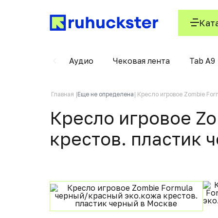
Кат
ые
Вилки
Аудио
Чековая лента
Tab A9
Главная
Еще не определена
Кресло игровое Zombie For
Кресло игровое Zo
крестов. пластик 