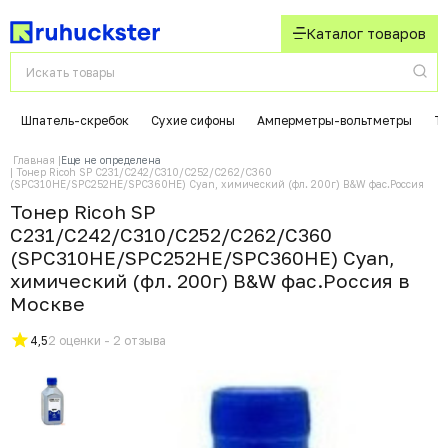
Каталог товаров
Шпатель-скребок
Сухие сифоны
Амперметры-вольтметры
Т
Главная
Еще не определена
Тонер Ricoh SP C231/C242/C310/C252/C262/C360
(SPC310HE/SPC252HE/SPC360HE) Cyan, химический (фл. 200г) B&W фас.Россия
Тонер Ricoh SP
C231/C242/C310/C252/C262/C360
(SPC310HE/SPC252HE/SPC360HE) Cyan,
химический (фл. 200г) B&W фас.Россия в
Москвe
4,5
2 оценки - 2 отзыва