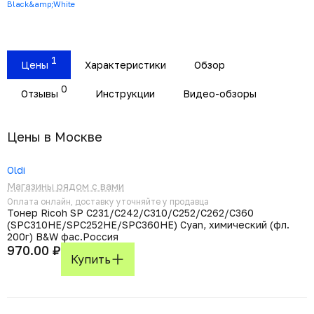
Black&amp;White
1
Цены
Характеристики
Обзор
0
Отзывы
Инструкции
Видео-обзоры
Цены в Москвe
Oldi
Магазины рядом с вами
Оплата онлайн, доставку уточняйте у продавца
Тонер Ricoh SP C231/C242/C310/C252/C262/C360
(SPC310HE/SPC252HE/SPC360HE) Cyan, химический (фл.
200г) B&W фас.Россия
970.00 ₽
Купить