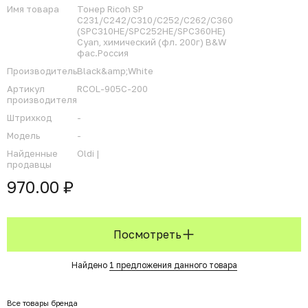
Имя товара
Тонер Ricoh SP
C231/C242/C310/C252/C262/C360
(SPC310HE/SPC252HE/SPC360HE)
Cyan, химический (фл. 200г) B&W
фас.Россия
Производитель
Black&amp;White
Артикул
RCOL-905C-200
производителя
Штрихкод
-
Модель
-
Найденные
Oldi |
продавцы
970.00 ₽
Посмотреть
Найдено
1 предложения данного товара
Все товары бренда