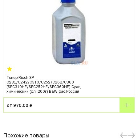
Тонер Ricoh SP
C231/C242/C310/C252/C262/C360
(SPC310HE/SPC252HE/SPC360HE) Cyan,
химический (фл. 200г) B&W фас.Россия
от 970.00 ₽
Похожие товары