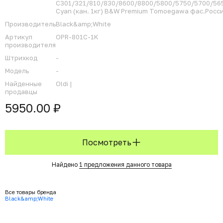
C301/321/810/830/8600/8800/5800/5750/5700/56
Cyan (кан. 1кг) B&W Premium Tomoegawa фас.Росс
Производитель
Black&amp;White
Артикул
OPR-801C-1K
производителя
Штрихкод
-
Модель
-
Найденные
Oldi |
продавцы
5950.00 ₽
Посмотреть
Найдено
1 предложения данного товара
Все товары бренда
Black&amp;White