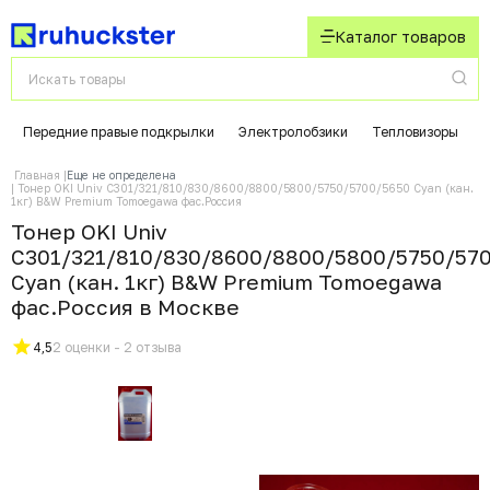
Каталог товаров
Передние правые подкрылки
Электролобзики
Тепловизоры
Главная
Еще не определена
Тонер OKI Univ C301/321/810/830/8600/8800/5800/5750/5700/5650 Cyan (кан.
1кг) B&W Premium Tomoegawa фас.Россия
Тонер OKI Univ
C301/321/810/830/8600/8800/5800/5750/57
Cyan (кан. 1кг) B&W Premium Tomoegawa
фас.Россия в Москвe
4,5
2 оценки - 2 отзыва