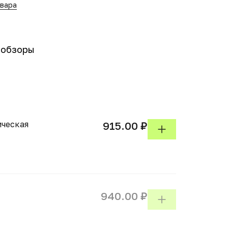
овара
-обзоры
ическая
915.00 ₽
940.00 ₽