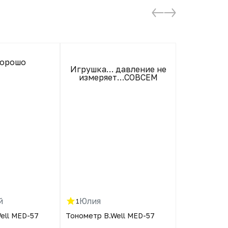
хорошо
Игрушка… давление не
Заработок 
измеряет…СОВСЕМ
на таких о
устроится
й
Юлия
Светла
1
5
ell MED-57
Тонометр B.Well MED-57
Тонометр B.