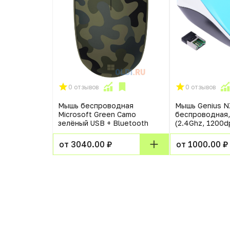
0 отзывов
0 отзывов
я игровая
Мышь беспроводная
Мышь Genius N
кнопок,
Microsoft Green Camo
беспроводная,
я, 6400 dpi,
зелёный USB + Bluetooth
(2.4Ghz, 1200d
 черная,
от 3040.00 ₽
от 1000.00 ₽