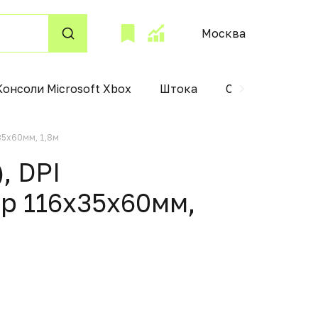
Москва
Консоли Microsoft Xbox
Штока
Стеклоочистит
35x60мм, 1,8м
, DPI
р 116x35x60мм,