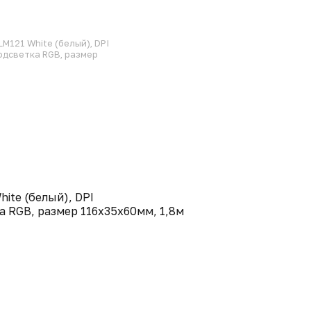
M121 White (белый), DPI
одсветка RGB, размер
ite (белый), DPI
 RGB, размер 116x35x60мм, 1,8м