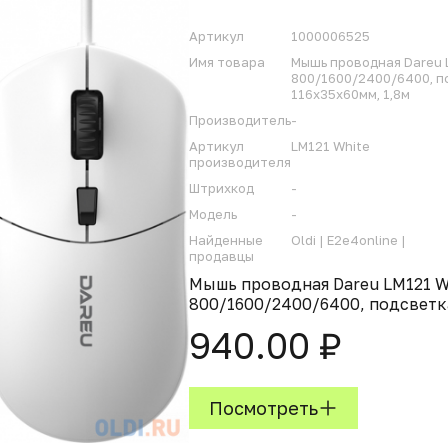
Артикул
1000006525
Имя товара
Мышь проводная Dareu L
800/1600/2400/6400, п
116x35x60мм, 1,8м
Производитель
-
Артикул
LM121 White
производителя
Штрихкод
-
Модель
-
Найденные
Oldi |
E2e4online |
продавцы
Мышь проводная Dareu LM121 Wh
800/1600/2400/6400, подсветка
940.00 ₽
Посмотреть