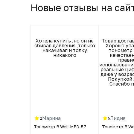
Новые отзывы на сай
ломанные
Хотела купить ,но он не
Товар доста
снимают 100
сбивал давления ,только
Хорошо упа
авку.Это
накачивал и толку
тонометр
бизнес по-
никакого
качестве
то сказать.
прави
доровы.
использовани
реальные ци
даже у возра
Покупкой 
Спасибо 
Марина
Лидия
2
5
l MED-57
Тонометр B.Well MED-57
Тонометр B.We