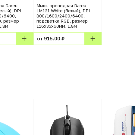
ая Dareu
Мышь проводная Dareu
елый), DPI
LM121 White (белый), DPI
0/6400,
800/1600/2400/6400,
, размер
подсветка RGB, размер
1,8м
116x35x60мм, 1,8м
от 915.00 ₽