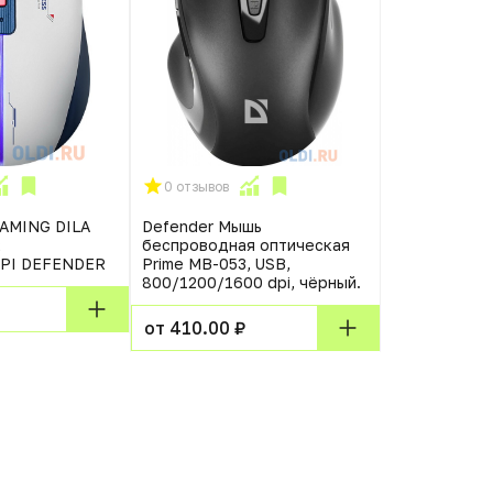
0 отзывов
0 отзывов
AMING DILA
Defender Мышь
Игровая мыш
2
беспроводная оптическая
Light2 200 (
DPI DEFENDER
Prime MB-053, USB,
6 кнопок, 16
800/1200/1600 dpi, чёрный.
RGB подсвет
от 410.00 ₽
от 3690.00