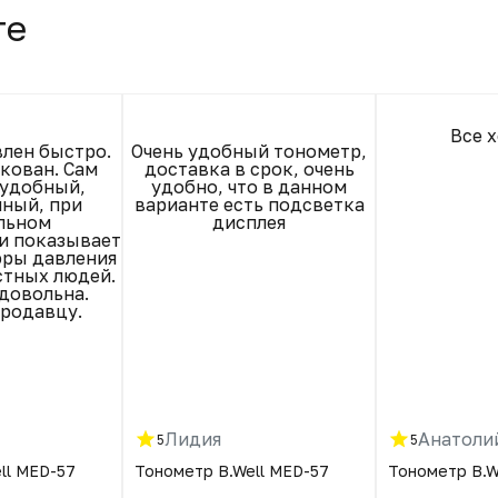
те
Все 
влен быстро.
Очень удобный тонометр,
кован. Сам
доставка в срок, очень
 удобный,
удобно, что в данном
нный, при
варианте есть подсветка
льном
дисплея
и показывает
фры давления
стных людей.
довольна.
продавцу.
Лидия
Анатоли
5
5
ll MED-57
Тонометр B.Well MED-57
Тонометр B.W