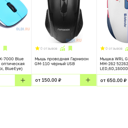
0 отзывов
0 отзывов
X-7000 Blue
Мышь проводная Гарнизон
Мышка WRL G
 оптическая
GM-110 чёрный USB
MM-282 5228
pi, BlueEye)
LED,6D,1800
от 150.00 ₽
от 650.00 ₽