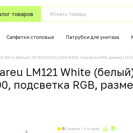
алог товаров
Салфетки столовые
Патрубки для унитаза
1 White (белый), DPI 800/1600/2400/6400, подсветка RGB, размер 116x
reu LM121 White (белый)
0, подсветка RGB, разме
0
0 оценки - 0 отзыва