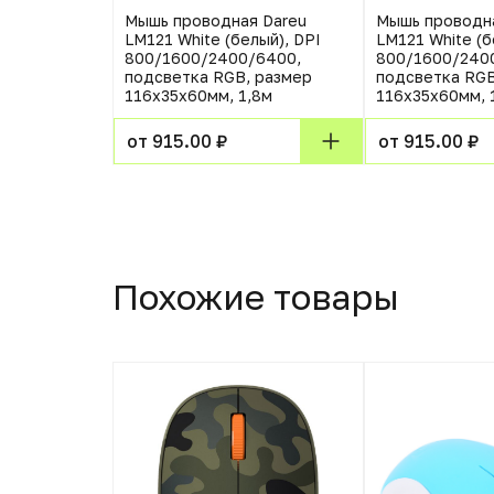
Мышь проводная Dareu
Мышь проводн
LM121 White (белый), DPI
LM121 White (б
800/1600/2400/6400,
800/1600/240
подсветка RGB, размер
подсветка RGB
116x35x60мм, 1,8м
116x35x60мм, 
от 915.00 ₽
от 915.00 ₽
Похожие товары