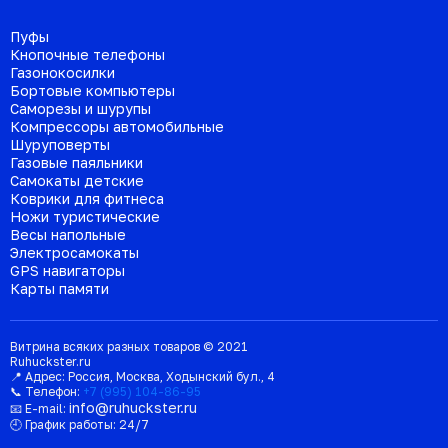
Пуфы
Кнопочные телефоны
Газонокосилки
Бортовые компьютеры
Саморезы и шурупы
Компрессоры автомобильные
Шуруповерты
Газовые паяльники
Самокаты детские
Коврики для фитнеса
Ножи туристические
Весы напольные
Электросамокаты
GPS навигаторы
Карты памяти
Витрина всяких разных товаров © 2021
Ruhuckster.ru
📍 Адрес:
Россия
,
Москва
,
Ходынский бул., 4
📞 Телефон:
+7 (995) 104-86-95
info@ruhuckster.ru
📧 E-mail:
🕘 График работы:
24/7