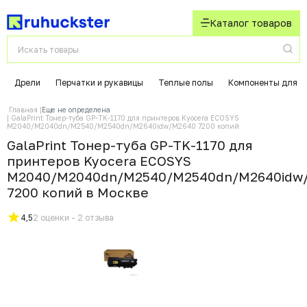
Каталог товаров
Дрели
Перчатки и рукавицы
Теплые полы
Компоненты для с
Главная
Еще не определена
GalaPrint Тонер-туба GP-TK-1170 для принтеров Kyocera ECOSYS
M2040/M2040dn/M2540/M2540dn/M2640idw/M2640 7200 копий
GalaPrint Тонер-туба GP-TK-1170 для
принтеров Kyocera ECOSYS
M2040/M2040dn/M2540/M2540dn/M2640idw
7200 копий в Москвe
4,5
2 оценки - 2 отзыва