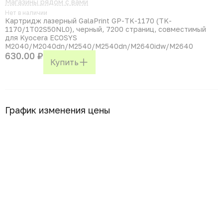
Магазины рядом с вами
Нет в наличии
Картридж лазерный GalaPrint GP-TK-1170 (TK-
1170/1T02S50NL0), черный, 7200 страниц, совместимый
для Kyocera ECOSYS
M2040/M2040dn/M2540/M2540dn/M2640idw/M2640
630.00 ₽
Купить
График изменения цены