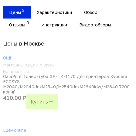
2
Цены
Характеристики
Обзор
0
Отзывы
Инструкции
Видео-обзоры
Цены в Москвe
Oldi
Магазины рядом с вами
Нет в наличии
GalaPrint Тонер-туба GP-TK-1170 для принтеров Kyocera
ECOSYS
M2040/M2040dn/M2540/M2540dn/M2640idw/M2640 7200
копий
410.00 ₽
Купить
E2e4online