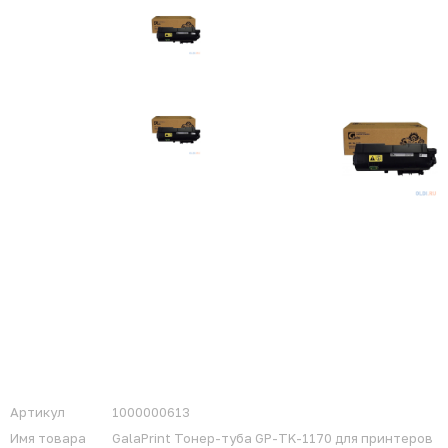
Артикул
1000000613
Имя товара
GalaPrint Тонер-туба GP-TK-1170 для принтеров