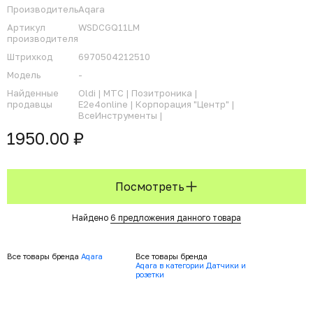
Производитель
Aqara
Артикул
WSDCGQ11LM
производителя
Штрихкод
6970504212510
Модель
-
Найденные
Oldi |
МТС |
Позитроника |
продавцы
E2e4online |
Корпорация "Центр" |
ВсеИнструменты |
1950.00 ₽
Посмотреть
Найдено
6 предложения данного товара
Все товары бренда
Aqara
Все товары бренда
Aqara в категории Датчики и
розетки