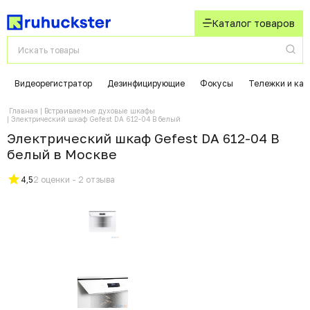
Каталог товаров
Видеорегистратор
Дезинфицирующие
Фокусы
Тележки и кат
Главная
Встраиваемые духовые шкафы
Электрический шкаф Gefest DA 612-04 B белый
Электрический шкаф Gefest DA 612-04 B
белый в Москвe
4,5
2 оценки - 2 отзыва