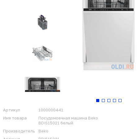
Артикул
1000000441
Имя товара
Посудомоечная машина Beko
BDIS15021 белый
Производитель
Beko