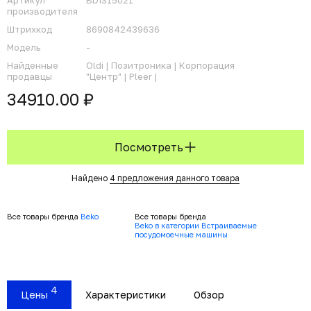
Артикул
BDIS15021
производителя
Штрихкод
8690842439636
Модель
-
Найденные
Oldi |
Позитроника |
Корпорация
продавцы
"Центр" |
Pleer |
34910.00 ₽
Посмотреть
Найдено
4 предложения данного товара
Все товары бренда
Beko
Все товары бренда
Beko в категории Встраиваемые
посудомоечные машины
4
Цены
Характеристики
Обзор