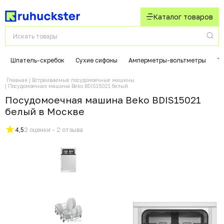
Каталог товаров
Шпатель-скребок
Сухие сифоны
Амперметры-вольтметры
Т
Главная
Встраиваемые посудомоечные машины
Посудомоечная машина Beko BDIS15021 белый
Посудомоечная машина Beko BDIS15021
белый в Москвe
4,5
2 оценки - 2 отзыва