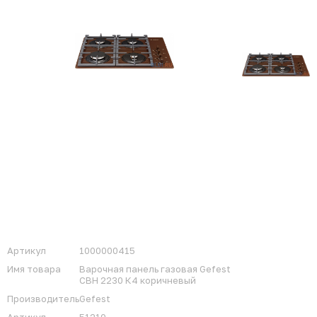
Артикул
1000000415
Имя товара
Варочная панель газовая Gefest
СВН 2230 К4 коричневый
Производитель
Gefest