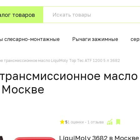
алог товаров
ы слесарно-монтажные
Рычаги зажимные
сер
е трансмиссионное масло LiquiMoly Top Tec ATF 1200 5 л 3682
трансмиссионное масло L
в Москвe
5
1 оценки - 1 отзыва
LiquiMoly 3682 в Москвe