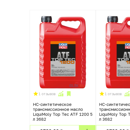
1 отзывов
1 отзывов
НС-синтетическое
НС-синтетиче
трансмиссионное масло
трансмиссион
LiquiMoly Top Tec ATF 1200 5
LiquiMoly Top 
л 3682
л 3682