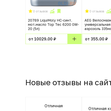
0 отзывов
0 отзывов
рбюратора
20789 LiquiMoly НС-синт.
AEG Велосмаз
ser-Aussen-
мот.масло Top Tec 6200 0W-
универсальная 
20 (5л)
аэрозоль 335м
от 10029.00 ₽
от 355.00 ₽
Новые отзывы на сай
Отличная
офемолка
Отличная к