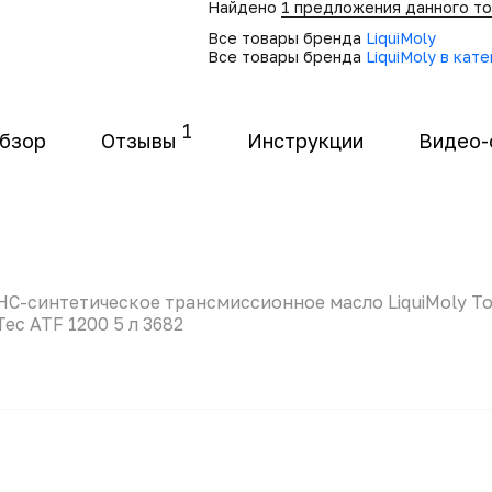
Найдено
1 предложения данного т
Все товары бренда
LiquiMoly
Все товары бренда
LiquiMoly в кат
1
бзор
Отзывы
Инструкции
Видео-
НС-синтетическое трансмиссионное масло LiquiMoly T
Tec ATF 1200 5 л 3682