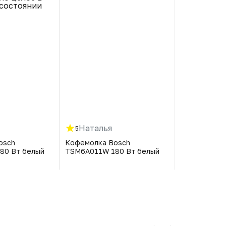
состоянии
Наталья
Антони
5
5
osch
Кофемолка Bosch
Кофемолка 
80 Вт белый
TSM6A011W 180 Вт белый
TSM6A011W 