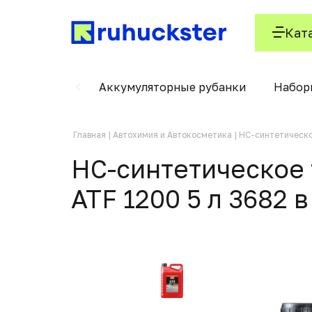
Кат
ского кабеля
Аккумуляторные рубанки
Набор
Главная
Автохимия и Автокосметика
НС-синтетическо
НС-синтетическое 
ATF 1200 5 л 3682 