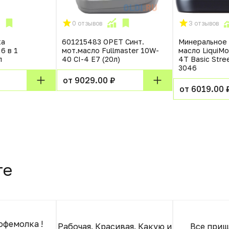
0 отзывов
3 отзывов
ка
601215483 OPET Синт.
Минеральное
6 в 1
мот.масло Fullmaster 10W-
масло LiquiMo
л
40 CI-4 E7 (20л)
4T Basic Stre
3046
от 9029.00 ₽
от 6019.00 
те
офемолка !
Рабочая. Красивая. Какую и
Все приш