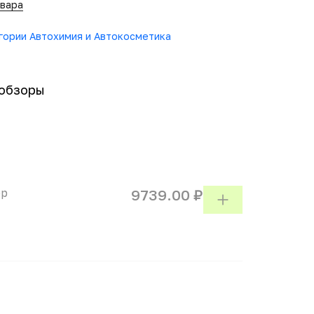
овара
егории Автохимия и Автокосметика
обзоры
op
9739.00 ₽