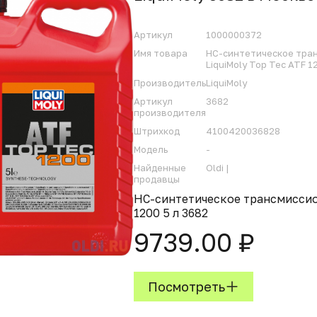
Артикул
1000000372
Имя товара
НС-синтетическое тра
LiquiMoly Top Tec ATF 1
Производитель
LiquiMoly
Артикул
3682
производителя
Штрихкод
4100420036828
Модель
-
Найденные
Oldi |
продавцы
НС-синтетическое трансмиссион
1200 5 л 3682
9739.00 ₽
Посмотреть