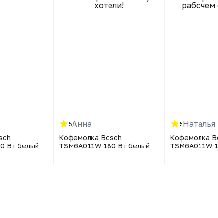
хотели!
рабочем 
Анна
Наталья
5
5
sch
Кофемолка Bosch
Кофемолка B
0 Вт белый
TSM6A011W 180 Вт белый
TSM6A011W 1