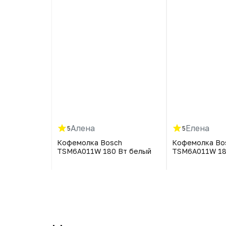
Алена
Елена
5
5
ch
Кофемолка Bosch
Кофемолка Bo
 Вт белый
TSM6A011W 180 Вт белый
TSM6A011W 18