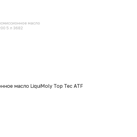
нсмиссионное масло
200 5 л 3682
ное масло LiquiMoly Top Tec ATF