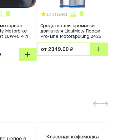
10 отзывов
0 отзывов
 моторное
Средство для промывки
601350320 O
ly Motorbike
двигателя LiquiMoly Профи
мот.масло Fu
et 10W40 4 л
Pro-Line Motorspulung 2425
GF-5 (4л)
от 2349.00 ₽
от 3129.00
₽
Отл
Классная кофемолка
ло целое в