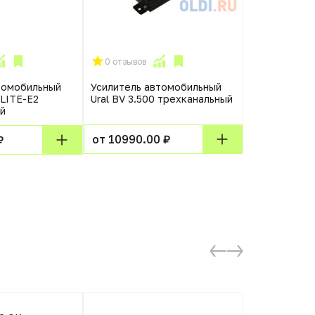
0 отзывов
0 отзывов
томобильный
Усилитель автомобильный
Усилитель а
LITE-E2
Ural BV 3.500 трехканальный
Edge EDBX15
й
четырехкан
от 10990.00 ₽
₽
от 11690.0