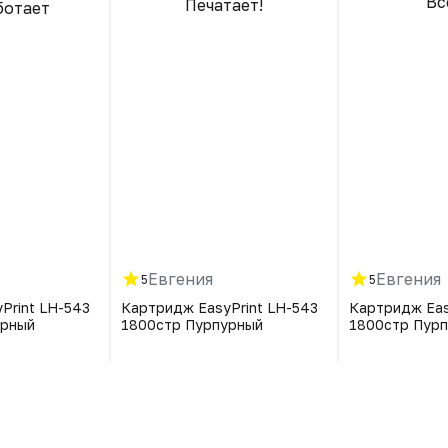
Вс
Печатает!
ботает
Евгения
Евгения
5
5
Print LH-543
Картридж EasyPrint LH-543
Картридж Eas
урный
1800стр Пурпурный
1800стр Пур