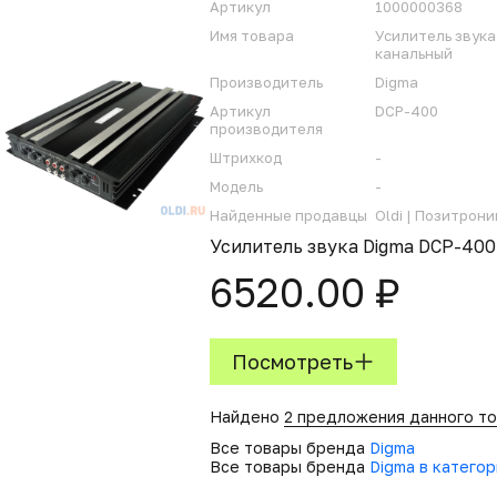
Артикул
1000000368
Имя товара
Усилитель звука
канальный
Производитель
Digma
Артикул
DCP-400
производителя
Штрихкод
-
Модель
-
Найденные продавцы
Oldi |
Позитроник
Усилитель звука Digma DCP-40
6520.00 ₽
Посмотреть
Найдено
2 предложения данного т
Все товары бренда
Digma
Все товары бренда
Digma в катего