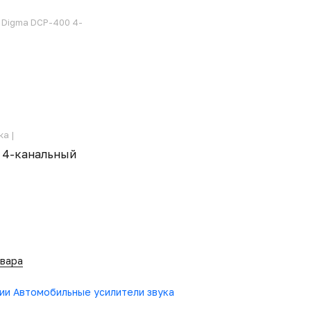
 Digma DCP-400 4-
а |
0 4-канальный
овара
рии Автомобильные усилители звука