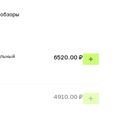
-обзоры
альный
6520.00 ₽
4910.00 ₽