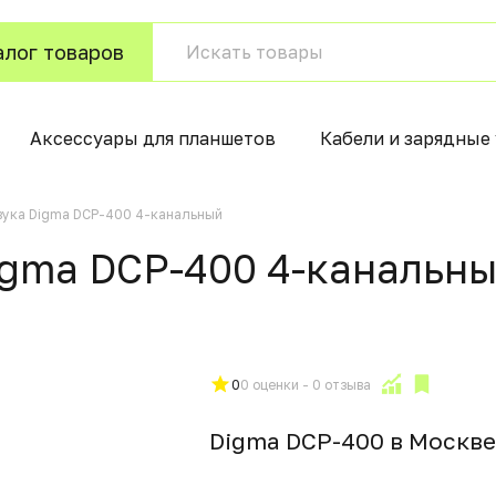
алог товаров
Аксессуары для планшетов
Кабели и зарядные
вука Digma DCP-400 4-канальный
igma DCP-400 4-канальн
0
0 оценки - 0 отзыва
Digma DCP-400 в Москвe