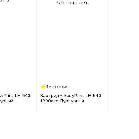
е ок
Все печатает.
Благодар
ра
Евгения
Оксана
5
5
yPrint LH-543
Картридж EasyPrint LH-543
Картридж Ea
пурный
1800стр Пурпурный
1800стр Пу