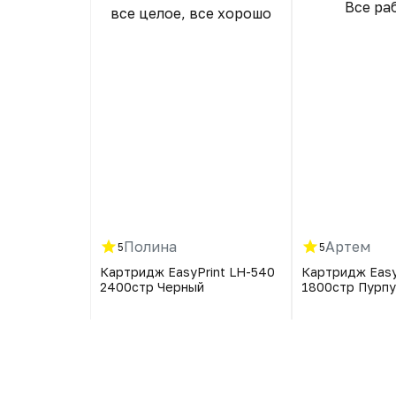
Все ра
все целое, все хорошо
одошёл к
other 2130
Полина
Артем
5
5
rint LB-2080
Картридж EasyPrint LH-540
Картридж Easy
2400стр Черный
1800стр Пурп