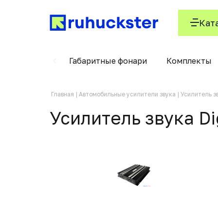
Кат
орного типа
Габаритные фонари
Комплекты
Главная
Автомобильные усилители звука
Усилитель з
Усилитель звука D