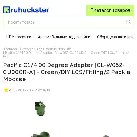
Каталог товаров
HDMI розетки
Автомобильные подшипники
Оборудование и приб
Главная
Аксессуары для комплектующих
Pacific G1/4 90 Degree Adapter [CL-W052-CU00GR-A] - Green/DIY LCS/Fitting/2
Pack
Pacific G1/4 90 Degree Adapter [CL-W052-
CU00GR-A] - Green/DIY LCS/Fitting/2 Pack в
Москвe
4,5
2 оценки - 2 отзыва