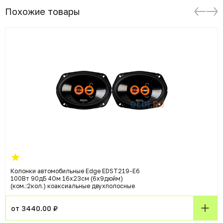
Похожие товары
Колонки автомобильные Edge EDST219-E6
100Вт 90дБ 4Ом 16x23см (6x9дюйм)
(ком.:2кол.) коаксиальные двухполосные
от 3440.00 ₽