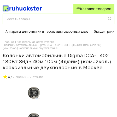
Каталог товаров
Аппараты для очистки и пассивации сварочных швов
Эксцентрики 
Главная
Коаксиальная автоакустика
Колонки автомобильные Digma DCA-T402 180Вт 86дБ 4Ом 10см (4дюйм)
(ком.:2кол.) коаксиальные двухполосные
Колонки автомобильные Digma DCA-T402
180Вт 86дБ 4Ом 10см (4дюйм) (ком.:2кол.)
коаксиальные двухполосные в Москвe
4,5
2 оценки - 2 отзыва