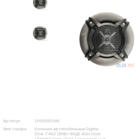
Артикул
1000000346
Имя товара
Колонки автомобильные Digma
DCA-T402 180Вт 86дБ 4Ом 10см
(4дюйм) (ком.:2кол.) коаксиальные