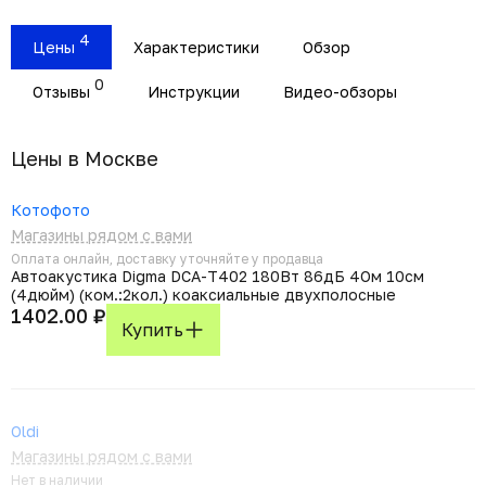
4
Цены
Характеристики
Обзор
0
Отзывы
Инструкции
Видео-обзоры
Цены в Москвe
Котофото
Магазины рядом с вами
Оплата онлайн, доставку уточняйте у продавца
Автоакустика Digma DCA-T402 180Вт 86дБ 4Ом 10см
(4дюйм) (ком.:2кол.) коаксиальные двухполосные
1402.00 ₽
Купить
Oldi
Магазины рядом с вами
Нет в наличии