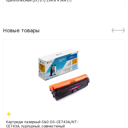
однополюсный (1P/1П) 25A B 4.5кА (-)
Новые товары
Картридж лазерный G&G GG-CE743A/NT-
CE743A, пурпурный, совместимый