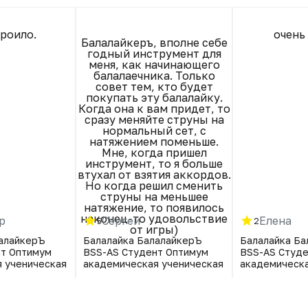
очень
троило.
Балалайкеръ, вполне себе
годный инструмент для
меня, как начинающего
балалаечника. Только
совет тем, кто будет
покупать эту балалайку.
Когда она к вам придет, то
сразу меняйте струны на
нормальный сет, с
натяжением поменьше.
Мне, когда пришел
инструмент, то я больше
втухал от взятия аккордов.
Но когда решил сменить
струны на меньшее
натяжение, то появилось
наконец-то удовольствие
р
Сергей
Елена
5
2
от игры)
лалайкерЪ
Балалайка БалалайкерЪ
Балалайка Ба
нт Оптимум
BSS-AS Студент Оптимум
BSS-AS Студ
 ученическая
академическая ученическая
академическа