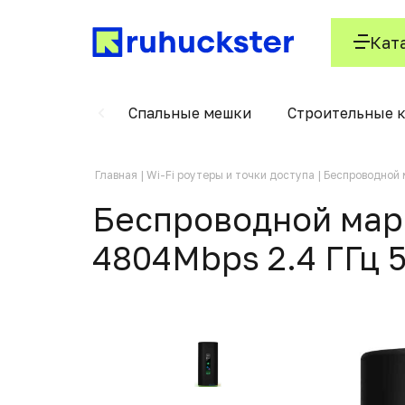
Кат
 скользящие
Спальные мешки
Строительные 
Главная
Wi-Fi роутеры и точки доступа
Беспроводной м
Беспроводной маршр
4804Mbps 2.4 ГГц 