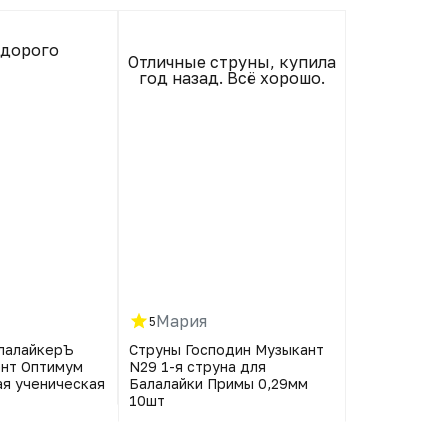
 дорого
Отличные струны, купила
Пришли ц
год назад. Всё хорошо.
ржавчины н
их 
Мария
Юлия
5
5
лалайкерЪ
Струны Господин Музыкант
Струны Госп
ент Оптимум
N29 1-я струна для
N29 1-я стр
я ученическая
Балалайки Примы 0,29мм
Балалайки П
10шт
10шт