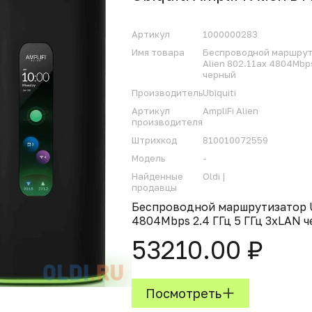
Артикул
1000000283
Имя товара
Беспроводной маршрутиз
Alien 802.11ax 4804Mbps
черный
Производитель
Ubiquiti
Артикул
AmpliFi Alien
производителя
Штрихкод
810010072559
Модель
-
Найденные
Oldi |
продавцы
Беспроводной маршрутизатор Ubi
4804Mbps 2.4 ГГц 5 ГГц 3xLAN 
53210.00 ₽
Посмотреть