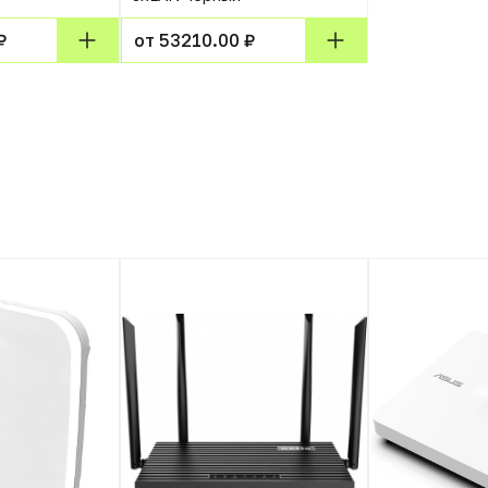
₽
от 53210.00 ₽