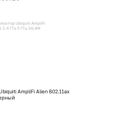
атор Ubiquiti AmpliFi
 2.4 ГГц 5 ГГц 3xLAN
quiti AmpliFi Alien 802.11ax
черный