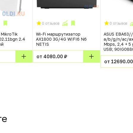
0 отзывов
0 отзывов
MikroTik
Wi-Fi маршрутизатор
ASUS EBA63//
2.11bgn 2.4
AX1800 3G/4G WIFI6 N6
a/b/g/n/ac/ax
ый
NETIS
Mbps, 2,4 + 5 
USB; 90IG08
от 4080.00 ₽
от 12690.00
те