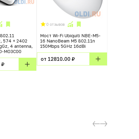
0 отзывов
0 отзывов
802.11
Мост Wi-Fi Ubiquiti NBE-M5-
Роутер бес
, 574 + 2402
16 NanoBeam M5 802.11n
Huawei WS71
gGz, 4 antenna,
150Mbps 5GHz 16dBi
CORE) AX30
80-MO3C00
10/100/100
от 12810.00 ₽
 ₽
от 4870.00