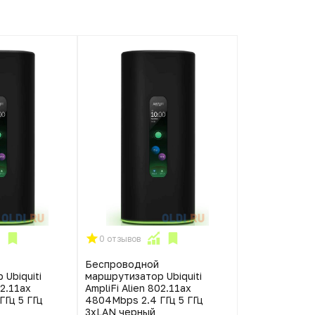
0 отзывов
Беспроводной
Ubiquiti
маршрутизатор Ubiquiti
02.11ax
AmpliFi Alien 802.11ax
Гц 5 ГГц
4804Mbps 2.4 ГГц 5 ГГц
3xLAN черный