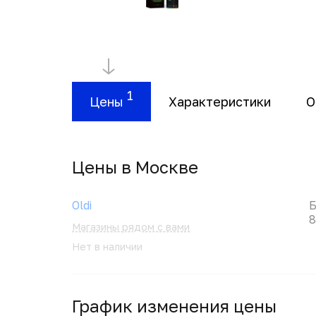
1
Цены
Характеристики
О
Цены в Москвe
Oldi
Б
8
Магазины рядом с вами
Нет в наличии
График изменения цены