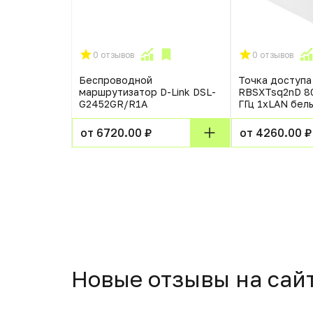
0 отзывов
0 отзывов
ikroTik
Беспроводной
Точка доступа 
Tsq 5 High
маршрутизатор D-Link DSL-
RBSXTsq2nD 80
5 ГГц 1xLAN
G2452GR/R1A
ГГц 1xLAN бел
Q5HPND
от 6720.00 ₽
от 4260.00 ₽
Новые отзывы на сай