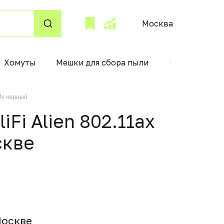
Москва
Хомуты
Мешки для сбора пыли
Пускатели и
AN черный
Fi Alien 802.11ax
сквe
 Москвe