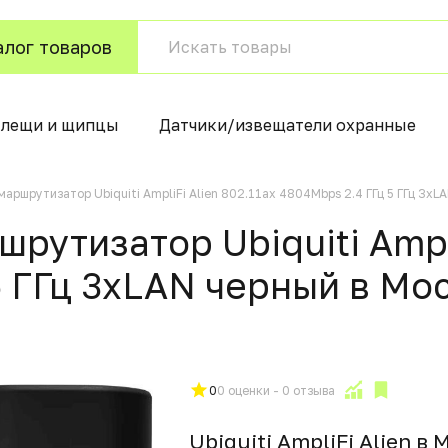
алог товаров
клещи и щипцы
Датчики/извещатели охранные
аршрутизатор Ubiquiti AmpliFi Alien 802.11ax 4804Mbps 2.4 ГГц 5 ГГц 3xL
утизатор Ubiquiti Ampli
5 ГГц 3xLAN черный в Мо
0
0 оценки - 0 отзыва
Ubiquiti AmpliFi Alien в