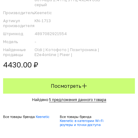
серый
Производитель
Keenetic
Артикул
KN-1713
производителя
Штрихкод
4897082921554
Модель
-
Найденные
Oldi |
Котофото |
Позитроника |
продавцы
E2e4online |
Pleer |
4430.00 ₽
Посмотреть
Найдено
5 предложения данного товара
Все товары бренда
Keenetic
Все товары бренда
Keenetic в категории Wi-Fi
роутеры и точки доступа