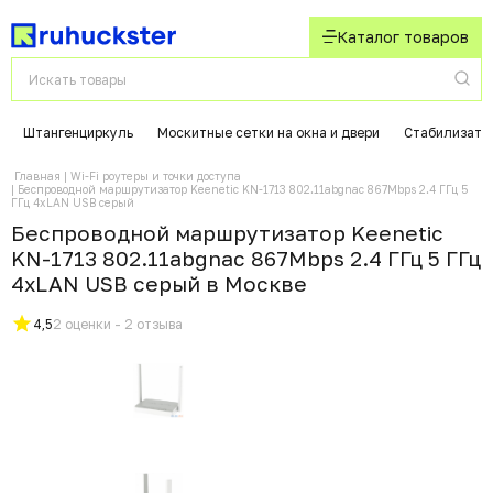
Каталог товаров
Штангенциркуль
Москитные сетки на окна и двери
Стабилизато
Главная
Wi-Fi роутеры и точки доступа
Беспроводной маршрутизатор Keenetic KN-1713 802.11abgnac 867Mbps 2.4 ГГц 5
ГГц 4xLAN USB серый
Беспроводной маршрутизатор Keenetic
KN-1713 802.11abgnac 867Mbps 2.4 ГГц 5 ГГц
4xLAN USB серый в Москвe
4,5
2 оценки - 2 отзыва