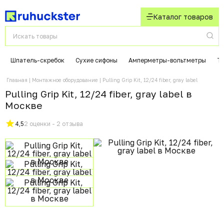
Каталог товаров
Шпатель-скребок
Сухие сифоны
Амперметры-вольтметры
Т
Главная
Монтажное оборудование
Pulling Grip Kit, 12/24 fiber, gray label
Pulling Grip Kit, 12/24 fiber, gray label в
Москвe
4,5
2 оценки - 2 отзыва