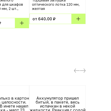
яжелого
Торцевая заглушка
Крепежный к
я для шкафов
оптического лотка 120 мм,
NM-16 винт 
 мм, 2 шт.,
желтая
гайка 50шт
от 640.00 ₽
от 620.00 
₽
лько в картон
Аккумулятор пришел
Всё нормаль
 целосности.
битый, в пакете, весь
изготовлени
 В инете нашел
испачкан в некой
продовцу ч
ка,- март 23
жидкости. Реакция с содой