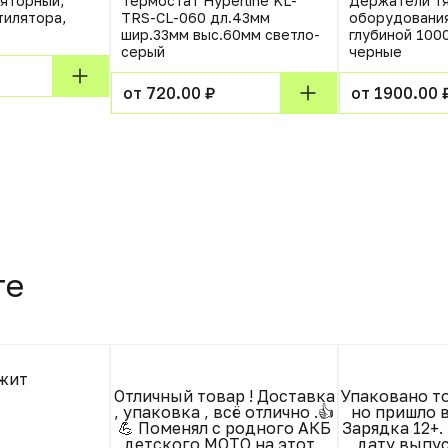
яторный,
Термостат Hyperline KL-
Держатели т
тилятора,
TRS-CL-060 дл.43мм
оборудовани
шир.33мм выс.60мм светло-
глубиной 1000
серый
черные
от 720.00 ₽
от 1900.00 
те
жит
Отличный товар ! Доставка
Упаковано то
, упаковка , всё отлично .👍
но пришло в
💪 Поменял с родного АКБ
Зарядка 12+.
детского МОТО на этот ,
дату выпус