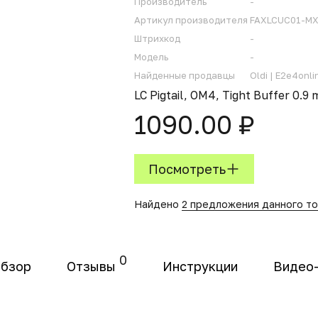
Производитель
-
Артикул производителя
FAXLCUC01-MX
Штрихкод
-
Модель
-
Найденные продавцы
Oldi |
E2e4onlin
LC Pigtail, OM4, Tight Buffer 0.9 
1090.00 ₽
Посмотреть
Найдено
2 предложения данного т
0
бзор
Отзывы
Инструкции
Видео