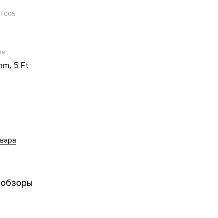
F005
e |
mm, 5 Ft
овара
-обзоры