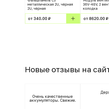
9-42U-
Фальшпанель C3
Модуль вентил
альный
металлическая 2U, чёрная
36V-48V, 2 вен
филь
2U, чёрная
колодка
от 340.00 ₽
от 8620.00 ₽
Новые отзывы на сай
Дер
о не тот
Очень качественные
аккумуляторы. Свежие.