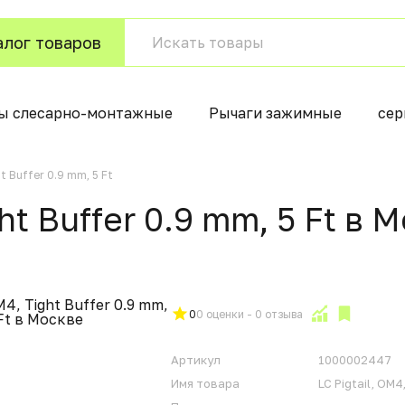
алог товаров
ы слесарно-монтажные
Рычаги зажимные
сер
ht Buffer 0.9 mm, 5 Ft
ght Buffer 0.9 mm, 5 Ft в 
0
0 оценки - 0 отзыва
Артикул
1000002447
Имя товара
LC Pigtail, OM4