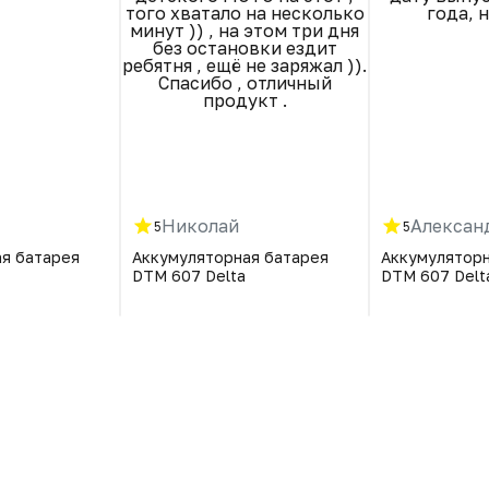
того хватало на несколько
года, н
минут )) , на этом три дня
без остановки ездит
ребятня , ещё не заряжал )).
Спасибо , отличный
продукт .
Николай
Алексан
5
5
я батарея
Аккумуляторная батарея
Аккумуляторн
DTM 607 Delta
DTM 607 Delt