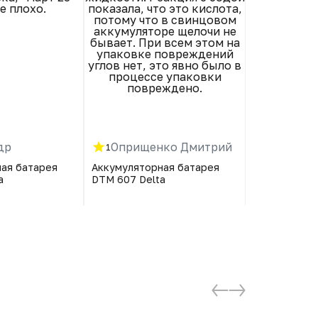
е плохо.
показала, что это кислота,
потому что в свинцовом
аккумуляторе щелочи не
бывает. При всем этом на
упаковке повреждений
углов нет, это явно было в
процессе упаковки
повреждено.
др
Оприщенко Дмитрий
Олег
1
4
ая батарея
Аккумуляторная батарея
Аккумулятор
a
DTM 607 Delta
DTM 607 Del