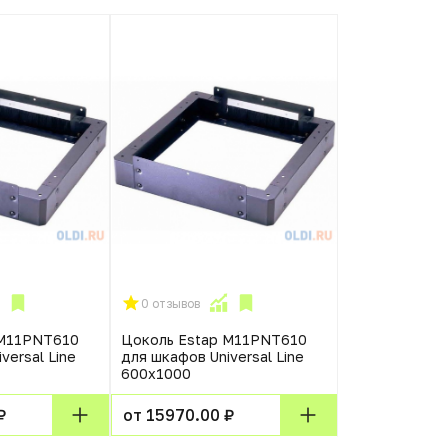
0 отзывов
 M11PNT610
Цоколь Estap M11PNT610
versal Line
для шкафов Universal Line
600x1000
₽
от 15970.00 ₽