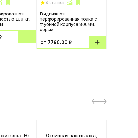
0 отзывов
0 отзывов
рированная
Выдвижная
[WRTS-USB-
остью 100 кг,
перфорированная полка с
ретрактор W
мм
глубиной корпуса 800мм,
USB-RT] для
серый
архитектурн
серии
₽
WRTS,немот
от 7790.00 ₽
система сма
от 36840.0
жигалка! На
Отличная зажигалка,
Хо