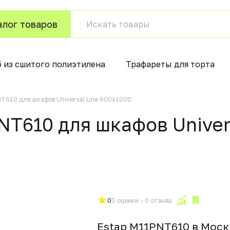
алог товаров
б из сшитого полиэтилена
Трафареты для торта
T610 для шкафов Universal Line 600x1000
NT610 для шкафов Univers
0
0 оценки - 0 отзыва
Estap M11PNT610 в Моск