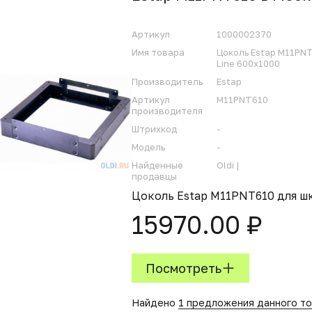
Артикул
1000002370
Имя товара
Цоколь Estap M11PNT
Line 600x1000
Производитель
Estap
Артикул
M11PNT610
производителя
Штрихкод
-
Модель
-
Найденные
Oldi |
продавцы
Цоколь Estap M11PNT610 для шк
15970.00 ₽
Посмотреть
Найдено
1 предложения данного т