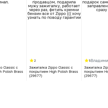
инал.
продавцом, подарила
подарок само
мужу зажигалку, работает
заправленн
через раз, фетиль кремни
сразу
бензин все от Zippo ((( хочу
узнать по поводу гарантии
Владими
2
5
o Classic с
Зажигалка Zippo Classic с
Зажигалка Zip
 Polish Brass
покрытием High Polish Brass
покрытием Hig
(29677)
(29677)