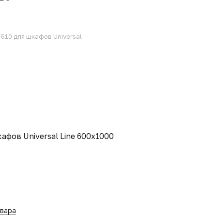
610 для шкафов Universal
афов Universal Line 600x1000
овара