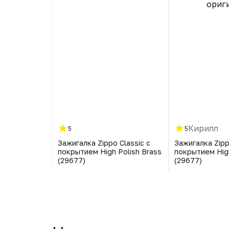
 и спираль
ориг
чу вернуть,
ринимают.Я
чарован и
лен.
Кирилл
5
5
AB6990IE Pro
Зажигалка Zippo Classic с
Зажигалка Zipp
покрытием High Polish Brass
покрытием High
(29677)
(29677)