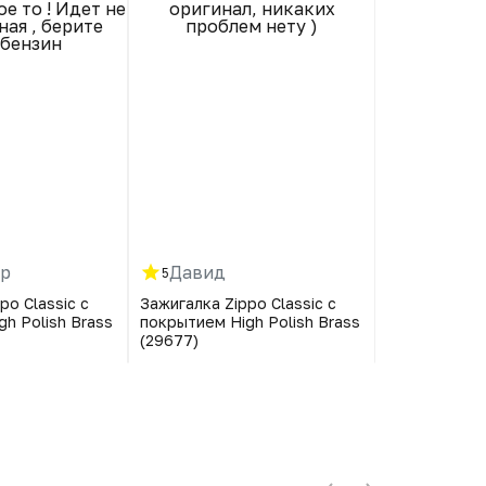
е то ! Идет не
оригинал, никаких
профессио
ая , берите
проблем нету )
дешев
 бензин
профес
магазине 
взяла 
р
Давид
Татьяна
5
5
po Classic с
Зажигалка Zippo Classic с
Фен BaBylis
h Polish Brass
покрытием High Polish Brass
Excess-HQ
(29677)