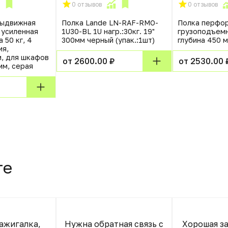
0 отзывов
0 отзывов
выдвижная
Полка Lande LN-RAF-RMO-
Полка перфо
 усиленная
1U30-BL 1U нагр.:30кг. 19"
грузоподъемн
а 50 кг, 4
300мм черный (упак.:1шт)
глубина 450 
ия,
, для шкафов
от 2600.00 ₽
от 2530.00 
мм, серая
те
зажигалка,
Нужна обратная связь с
Хорошая за