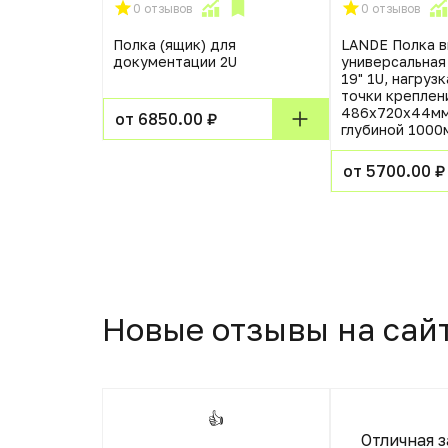
0 отзывов
0 отзывов
3102 4DIN
Полка (ящик) для
LANDE Полка 
я клема
документации 2U
универсальная
ая клема8A
19" 1U, нагрузк
точки креплен
486х720х44мм
от 6850.00 ₽
глубиной 1000
от 5700.00 ₽
Новые отзывы на сай
👍
 фирме фен
Отличная 