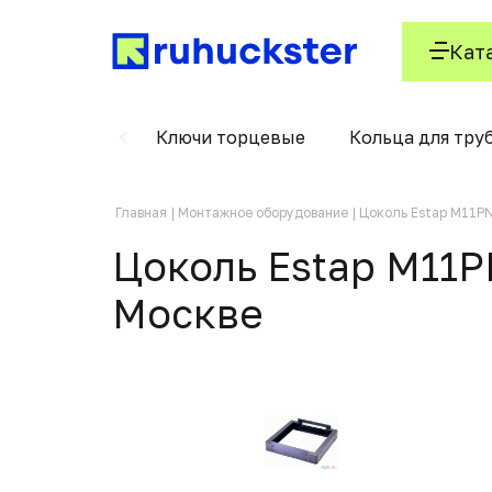
Кат
олодильники
Ключи торцевые
Кольца для тру
Главная
Монтажное оборудование
Цоколь Estap M11PN
Цоколь Estap M11P
Москвe