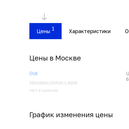
1
Цены
Характеристики
О
Цены в Москвe
Oldi
Ц
6
Магазины рядом с вами
Нет в наличии
График изменения цены