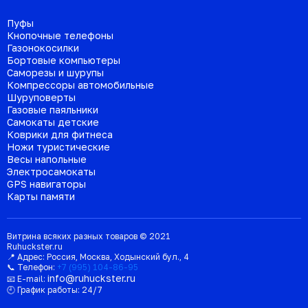
Пуфы
Кнопочные телефоны
Газонокосилки
Бортовые компьютеры
Саморезы и шурупы
Компрессоры автомобильные
Шуруповерты
Газовые паяльники
Самокаты детские
Коврики для фитнеса
Ножи туристические
Весы напольные
Электросамокаты
GPS навигаторы
Карты памяти
Витрина всяких разных товаров © 2021
Ruhuckster.ru
📍 Адрес:
Россия
,
Москва
,
Ходынский бул., 4
📞 Телефон:
+7 (995) 104-86-95
info@ruhuckster.ru
📧 E-mail:
🕘 График работы:
24/7