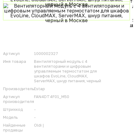
Артикул
1000002327
Имя товара
Вентиляторный модуль с 4
вентиляторами и цифровым
управляемым термостатом для
шкафов EvoLine, CloudMAX,
ServerMAX, шнур питания, черный
Производитель
Estap
Артикул
FAN4DT4F01_M50
производителя
Штрихкод
-
Модель
-
Найденные
Oldi |
продавцы