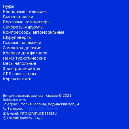
Пуфы
Кнопочные телефоны
Газонокосилки
Бортовые компьютеры
Саморезы и шурупы
Компрессоры автомобильные
Шуруповерты
Газовые паяльники
Самокаты детские
Коврики для фитнеса
Ножи туристические
Весы напольные
Электросамокаты
GPS навигаторы
Карты памяти
Витрина всяких разных товаров © 2021
Ruhuckster.ru
📍 Адрес:
Россия
,
Москва
,
Ходынский бул., 4
📞 Телефон:
+7 (995) 104-86-95
info@ruhuckster.ru
📧 E-mail:
🕘 График работы:
24/7