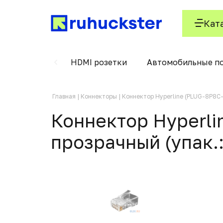
Кат
лт с крюком
HDMI розетки
Автомобильные п
Главная
Коннекторы
Коннектор Hyperline (PLUG-8P8C-
Коннектор Hyperli
прозрачный (упак.