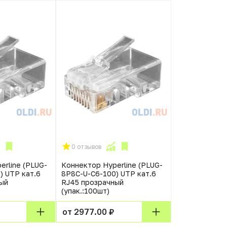
0 отзывов
erline (PLUG-
Коннектор Hyperline (PLUG-
) UTP кат.6
8P8C-U-C6-100) UTP кат.6
ый
RJ45 прозрачный
(упак.:100шт)
от 2977.00 ₽