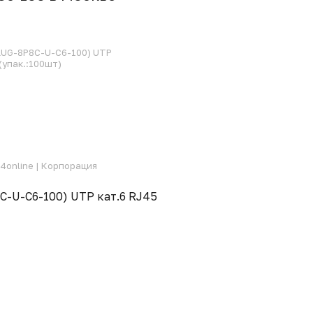
PLUG-8P8C-U-C6-100) UTP
(упак.:100шт)
4online |
Корпорация
C-U-C6-100) UTP кат.6 RJ45