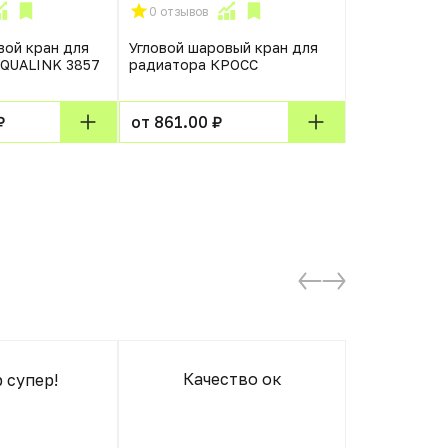
0 отзывов
0 отзывов
вой кран для
Угловой шаровый кран для
Шаровый кра
AQUALINK 3857
радиатора КРОСС
₽
от 861.00 ₽
от 10704.0
Качество ок
 супер!
Отличный 