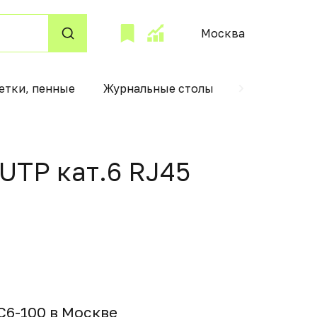
Москва
етки, пенные
Журнальные столы
Детские авт
UTP кат.6 RJ45
C6-100 в Москвe