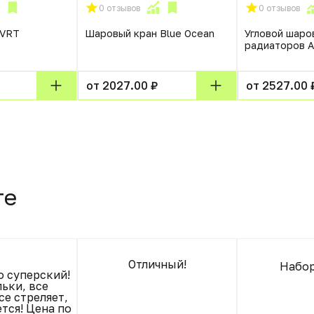
0 отзывов
0 отзывов
 VRT
Шаровый кран Blue Ocean
Угловой шаро
радиаторов 
от 2027.00 ₽
от 2527.00 
те
Отличный!
Набор
о суперский!
льки, все
се стреляет,
тся! Цена по