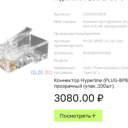
Артикул
1000002304
Имя товара
Коннектор Hyperline (
кат.6 RJ45 прозрачный 
Производитель
Hyperline
Артикул
PLUG-8P8C-U-C6-100
производителя
Штрихкод
809380030405
Модель
-
Найденные
Oldi |
Позитроника |
E2e
продавцы
"Центр" |
Коннектор Hyperline (PLUG-8P8
прозрачный (упак.:100шт)
3080.00 ₽
Посмотреть