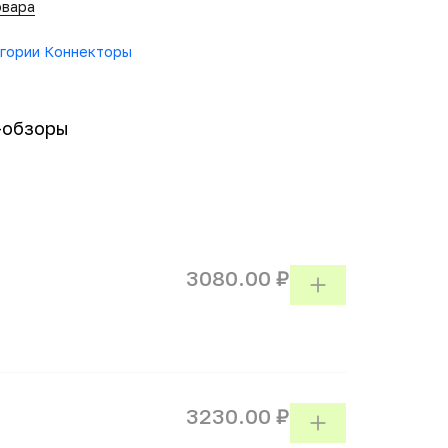
овара
тегории Коннекторы
-обзоры
3080.00 ₽
3230.00 ₽