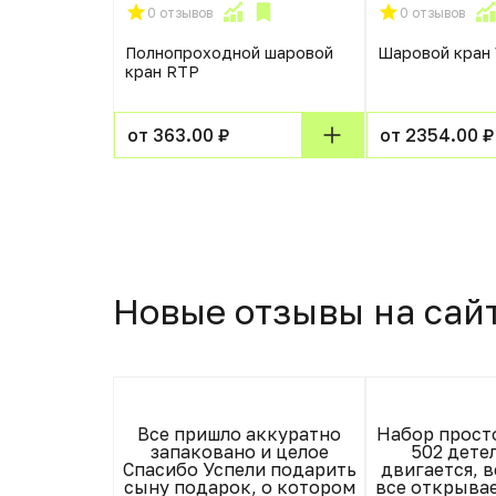
0 отзывов
0 отзывов
СТМ
Полнопроходной шаровой
Шаровой кран
кран RTP
от 363.00 ₽
от 2354.00 ₽
Новые отзывы на сай
олее 6000
Все пришло аккуратно
Набор прост
только в
запаковано и целое
502 дете
 пленку:
Спасибо Успели подарить
двигается, в
та. Пленка
сыну подарок, о котором
все открывае