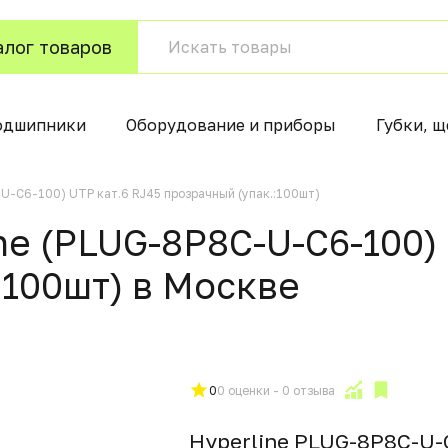
алог товаров
одшипники
Оборудование и приборы
Губки, щ
U-C6-100) UTP кат.6 RJ45 прозрачный (упак.:100шт)
ne (PLUG-8P8C-U-C6-100) 
:100шт) в Москвe
0
0 оценки - 0 отзыва
Hyperline PLUG-8P8C-U-