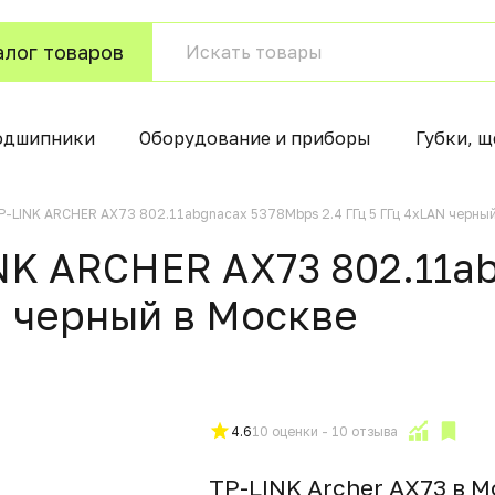
алог товаров
одшипники
Оборудование и приборы
Губки, щ
TP-LINK ARCHER AX73 802.11abgnacax 5378Mbps 2.4 ГГц 5 ГГц 4xLAN черны
INK ARCHER AX73 802.11
N черный в Москвe
4.6
10 оценки - 10 отзыва
TP-LINK Archer AX73 в 