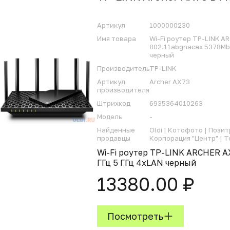
Артикул
1000000230
Имя товара
Wi-Fi роутер TP-LINK A
802.11abgnacax 5378Mbp
черный
Производитель
TP-LINK
Артикул
Archer AX73
производителя
Штрихкод
6935364010263
Модель
-
Найденные
Oldi |
Котофото |
Позит
продавцы
Корпорация "Центр" |
Т
Wi-Fi роутер TP-LINK ARCHER A
ГГц 5 ГГц 4xLAN черный
13380.00 ₽
Посмотреть