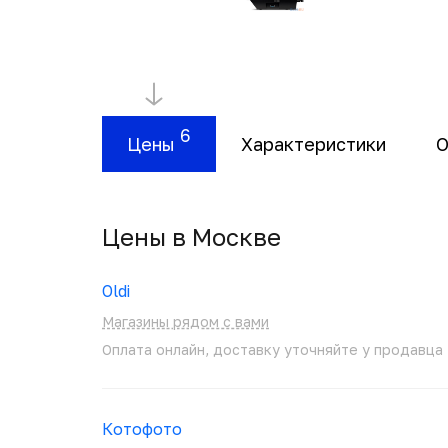
6
Цены
Характеристики
О
Цены в Москвe
Oldi
Магазины рядом с вами
Оплата онлайн, доставку уточняйте у продавца
Котофото