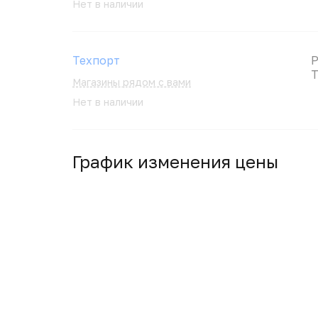
Нет в наличии
Техпорт
Р
T
Магазины рядом с вами
Нет в наличии
График изменения цены