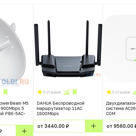
0 отзывов
0 отзывов
 PowerBeam M5
DAHUA Беспроводной
Двухдиапазон
с 900Mbps 5
маршрутизатор 11AC
система AC26
ый PBE-5AC-
1800Mbps
COM
от 3440.00 ₽
от 9560.00 
₽