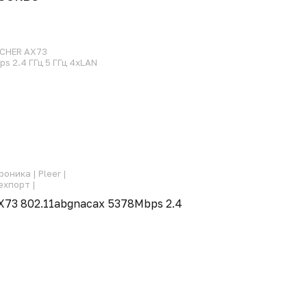
RCHER AX73
s 2.4 ГГц 5 ГГц 4xLAN
роника |
Pleer |
ехпорт |
X73 802.11abgnacax 5378Mbps 2.4