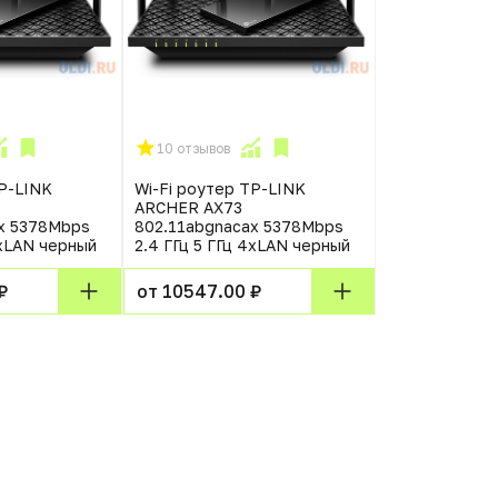
10 отзывов
TP-LINK
Wi-Fi роутер TP-LINK
ARCHER AX73
x 5378Mbps
802.11abgnacax 5378Mbps
4xLAN черный
2.4 ГГц 5 ГГц 4xLAN черный
₽
от 10547.00 ₽