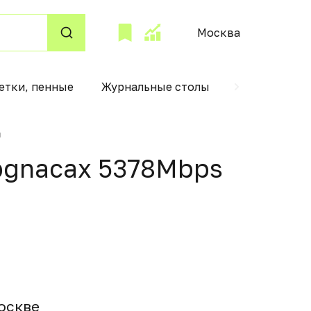
Москва
етки, пенные
Журнальные столы
Детские авт
й
abgnacax 5378Mbps
Москвe