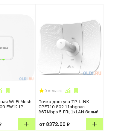
0 отзывов
0 отзывов
ная Wi-Fi Mesh
Точка доступа TP-LINK
Точка досту
00 EW12 IP-
CPE710 802.11abgnac
WA1201 802.
867Mbps 5 ГГц 1xLAN белый
1167Mbps 2.4
1xLAN белы
₽
от 8372.00 ₽
от 3940.00