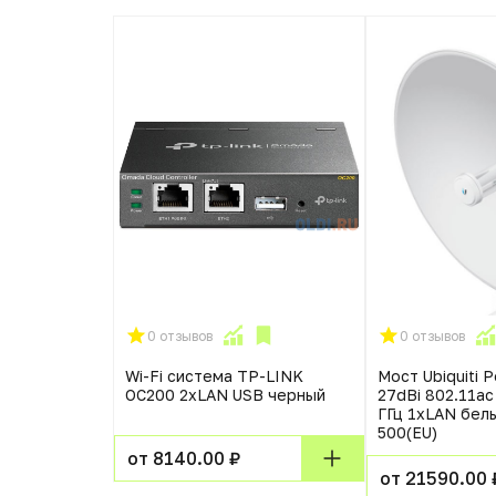
0 отзывов
0 отзывов
Wi-Fi система TP-LINK
Мост Ubiquiti
biquiti
OC200 2xLAN USB черный
27dBi 802.11a
11aс
ГГц 1xLAN бел
Гц 4xLAN
500(EU)
от 8140.00 ₽
от 21590.00 