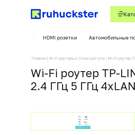
Кат
лт с крюком
HDMI розетки
Автомобильные п
Главная
Wi-Fi роутеры и точки доступа
Wi-Fi роутер 
Wi-Fi роутер TP-L
2.4 ГГц 5 ГГц 4xLA